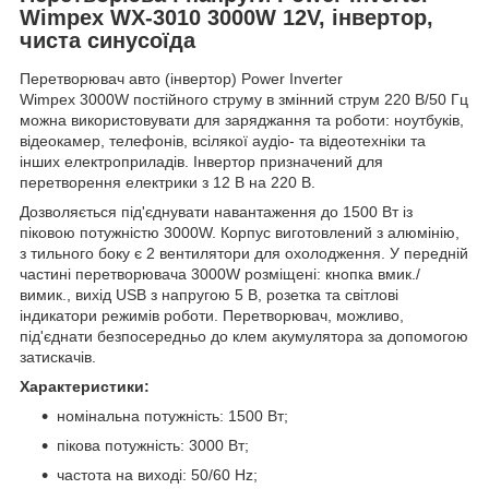
Wimpex WX-3010 3000W 12V, інвертор,
чиста синусоїда
Перетворювач авто (інвертор)
Power Inverter
Wimpex 3000W постійного струму в змінний струм 220 В/50 Гц
можна використовувати для заряджання та роботи: ноутбуків,
відеокамер, телефонів, всілякої аудіо- та відеотехніки та
інших електроприладів. Інвертор призначений для
перетворення електрики з 12 В на 220 В.
Дозволяється під'єднувати навантаження до 1500 Вт із
піковою потужністю 3000W. Корпус виготовлений з алюмінію,
з тильного боку є 2 вентилятори для охолодження. У передній
частині перетворювача 3000W розміщені: кнопка вмик./
вимик., вихід USB з напругою 5 В, розетка та світлові
індикатори режимів роботи. Перетворювач, можливо,
під'єднати безпосередньо до клем акумулятора за допомогою
затискачів.
Характеристики:
номінальна потужність: 1500 Вт;
пікова потужність: 3000 Вт;
частота на виході: 50/60 Hz;