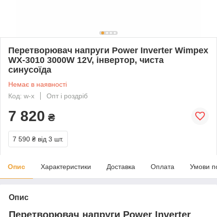
Перетворювач напруги Power Inverter Wimpex
WX-3010 3000W 12V, інвертор, чиста
синусоїда
Немає в наявності
Код: w-x
Опт і роздріб
7 820
₴
7 590 ₴
від 3 шт.
Опис
Характеристики
Доставка
Оплата
Умови п
Опис
Перетворювач напруги Power Inverter