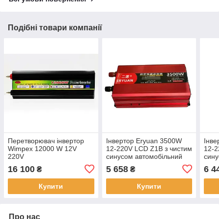
Подібні товари компанії
Перетворювач інвертор
Інвертор Eryuan 3500W
Інве
Wimpex 12000 W 12V
12-220V LCD Z1B з чистим
12-2
220V
синусом автомобільний
сину
перетворювач напруги
пере
16 100
5 658
6 4
₴
₴
для 
Купити
Купити
Про нас