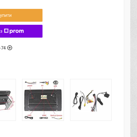
упити
 з
-74