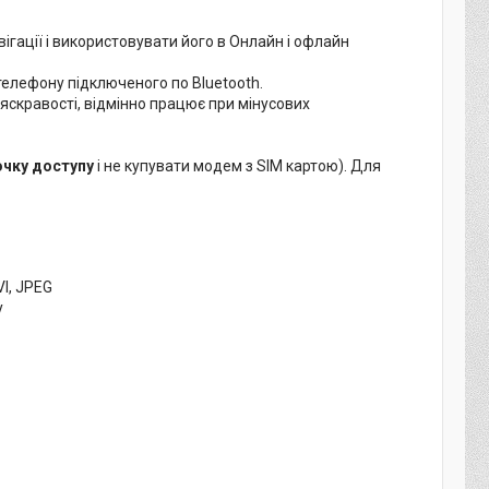
ігації і використовувати його в Онлайн і офлайн
телефону підключеного по Вluetooth.
 яскравості, відмінно працює при мінусових
очку доступу
і не купувати модем з SIM картою). Для
I, JPEG
у