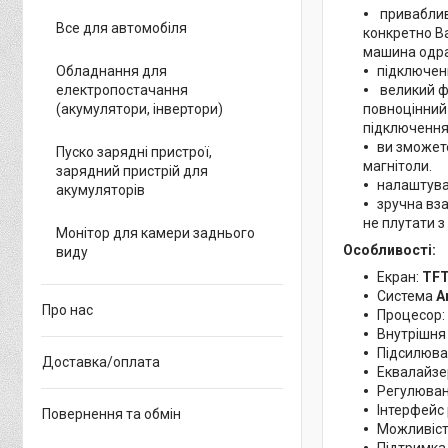
привабливи
Все для автомобіля
конкретно В
машина одра
підключенн
Обладнання для
великий фу
електропостачання
повноцінний 
(акумулятори, інвертори)
підключення
ви зможете
Пуско зарядні пристрої,
магнітоли.
зарядний пристрій для
налаштува
акумуляторів
зручна вза
не плутати з
Монітор для камери заднього
Особливості:
виду
Екран:
TF
Система
A
Про нас
Процесор:
Внутрішня
Підсилюва
Доставка/оплата
Еквалайз
Регулюва
Інтерфейс
Повернення та обмін
Можливіст
Підтримк