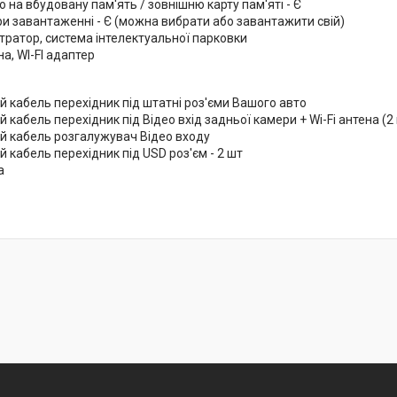
о на вбудовану пам'ять / зовнішню карту пам'яті - Є
и завантаженні - Є (можна вибрати або завантажити свій)
тратор, система інтелектуальної парковки
на, WI-FI адаптер
 кабель перехідник під штатні роз'єми Вашого авто
кабель перехідник під Відео вхід задньої камери + Wi-Fi антена (2 
 кабель розгалужувач Відео входу
кабель перехідник під USD роз'єм - 2 шт
а