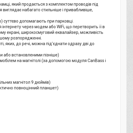
рамці, який продається з комплектом проводів під
 виглядає набагато стильніше і привабливіше,
р) суттєво допомагають при парковці.
 інтернету через модем або WiFi, що перетворить її в
икому екрані, широкосмуговий еквалайзер, можливість
ашому розпорядженні.
і, яких, до речі, можна під'єднати одразу дві до
и або встановленими пізніше)
мобілем на магнітолі (за допомогою модуля CanBass і
ільних магнітол 9 дюймів)
ктично повноцінний планшет)