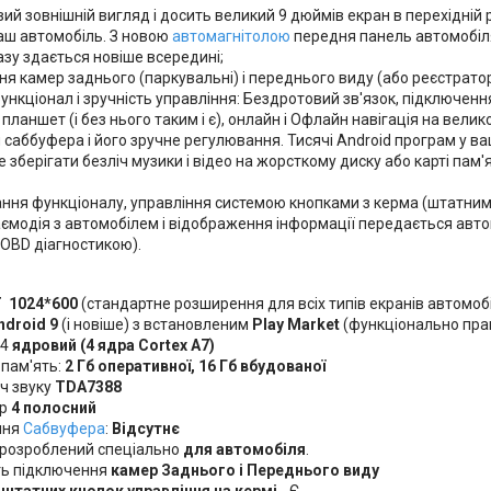
й зовнішній вигляд і досить великий 9 дюймів екран в перехідній 
аш автомобіль. З новою
автомагнітолою
передня панель автомобіля
зу здається новіше всередині;
я камер заднього (паркувальні) і переднього виду (або реєстрато
нкціонал і зручність управління: Бездротовий зв'язок, підключення
планшет (і без нього таким і є), онлайн і Офлайн навігація на вел
 саббуфера і його зручне регулювання. Тисячі Android програм у в
 зберігати безліч музики і відео на жорсткому диску або карті пам'ят
ння функціоналу, управління системою кнопками з керма (штатним
ємодія з автомобілем і відображення інформації передається авто
 OBD діагностикою).
T
1024*600
(стандартне розширення для всіх типів екранів автомоб
ndroid 9
(і новіше) з встановленим
Play Market
(функціонально пра
 4
ядровий (4 ядра Cortex A7)
 пам'ять:
2 Гб оперативної, 16 Гб вбудованої
ч звуку
TDA7388
ер
4 полосний
ння
Сабвуфера
:
Відсутнє
 розроблений спеціально
для автомобіля
.
ь підключення
камер Заднього і Переднього виду
а
штатних кнопок управління на кермі
- Є