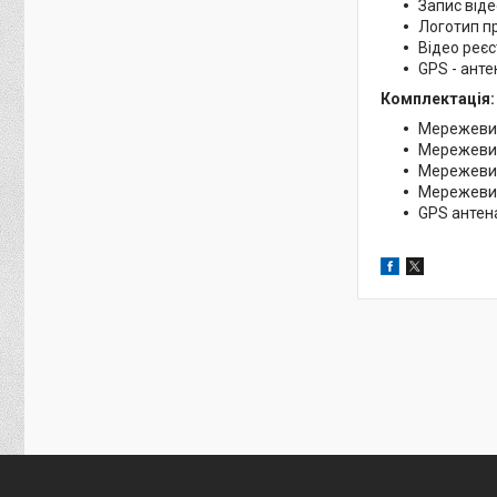
Запис віде
Логотип пр
Відео реєс
GPS - анте
Комплектація:
Мережевий
Мережевий 
Мережевий
Мережевий 
GPS антен