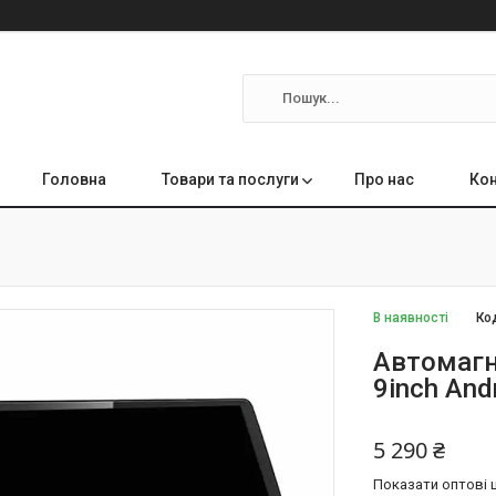
Головна
Товари та послуги
Про нас
Кон
В наявності
Ко
Автомагн
9inch And
5 290 ₴
Показати оптові ц