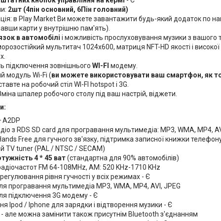
ми:
2шт (4пін основний, 6Пін головний)
ція: в Play Market Ви можете завантажити будь-який додаток по нав
авши карти у внутрішню пам'ять).
'язок в автомобілі
і можливість прослуховування музики з вашого 
орозостійкий мультитач 1024х600, матриця NFT-HD якості і високої
х.
ь підключення зовнішнього
WI-FI
модему.
 модуль Wi-Fi (
ви можете використовувати ваш смартфон, як т
тавте на робочий стіл WI-FI hotspot і 3G.
 Зміна шпалер робочого столу під ваш настрій, віджети.
и:
+ A2DP
діо з RDS SD card для програвання мультимедіа: MP3, WMA, MP4, AV
Hands Free для гучного зв'язку, підтримка записної книжки телефон
 TV tuner (PAL / NTSC / SECAM)
тужність 4 * 45 ват
(стандартна для 90% автомобілів)
радіочастот FM 64-108MHz, AM: 520 KHz-1710 KHz
регулювання рівня гучності у всіх режимах - Є
для програвання мультимедіа MP3, WMA, MP4, AVI, JPEG
ля підключення 3G модему - Є
я Ipod / Iphone для зарядки і відтворення музики - Є
 - але можна замінити також присутнім Bluetooth з'єднанням