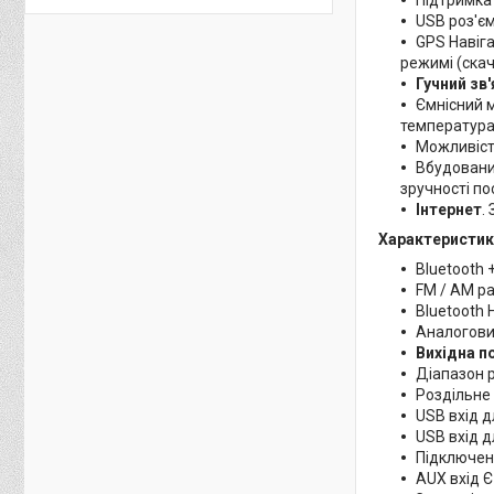
USB роз'є
GPS Навіга
режимі (скач
Гучний зв
Ємнісний м
температура
Можливіст
Вбудований
зручності пос
Інтернет
.
Характеристик
Вluetooth 
FM / AM ра
Bluetooth 
Аналоговий
Вихідна по
Діапазон 
Роздільне 
USB вхід 
USB вхід д
Підключенн
AUX вхід Є