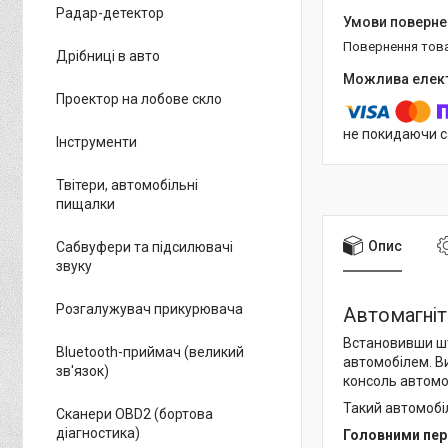
Радар-детектор
повернення тов
Дрібниці в авто
Проектор на лобове скло
не покидаючи с
Інструменти
Твітери, автомобільні
пищалки
Опис
Сабвуфери та підсилювачі
звуку
Розгалужувач прикурювача
Автомагніто
Встановивши шт
Bluetooth-приймач (великий
автомобілем. Ви
зв'язок)
консоль автомо
Такий автомобі
Сканери OBD2 (бортова
діагностика)
Головними пере