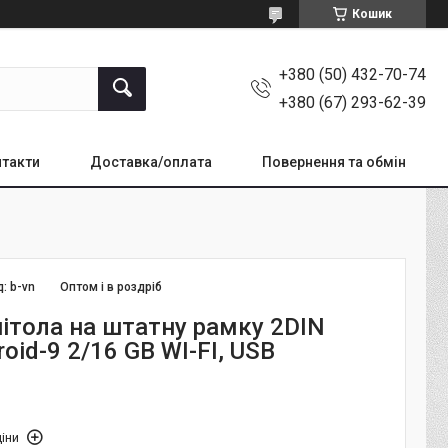
Кошик
+380 (50) 432-70-74
+380 (67) 293-62-39
такти
Доставка/оплата
Повернення та обмін
д:
b-vn
Оптом і в роздріб
ітола на штатну рамку 2DIN
roid-9 2/16 GB WI-FI, USB
іни