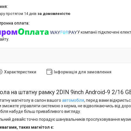
ару протягом 14 днів
за домовленістю
У компанії підключені елек
айту.
Характеристики
Інформація для замовлення
ла на штатну рамку 2DIN 9inch Android-9 2/16 GB
атну магнітолу в салон вашого
автомобіля
, перед вами відкриєть
 зможете управляти системою з керма, не відволікаючись від дорог
біля набуде більш привабливого вигляду.
льний девайс точно порадує шанувальників прослуховування музик
вагами, таких магнітол є: