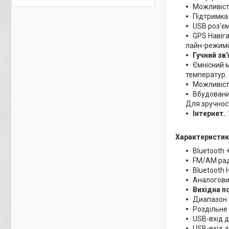
Можливіст
Підтримк
USB роз'єм
GPS Навіга
лайн-режимі
Гучний зв
Ємнісний м
температур.
Можливіст
Вбудований
Для зручност
Інтернет.
Характеристик
Вluetooth
FM/AM рад
Bluetooth 
Аналогови
Вихідна п
Диапазон 
Роздільне 
USB-вхід 
USB-вхід 