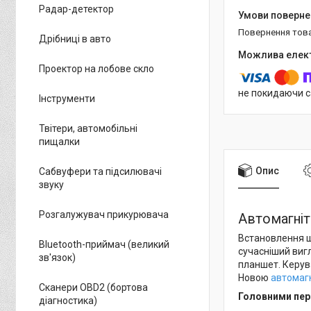
Радар-детектор
повернення тов
Дрібниці в авто
Проектор на лобове скло
не покидаючи с
Інструменти
Твітери, автомобільні
пищалки
Опис
Сабвуфери та підсилювачі
звуку
Розгалужувач прикурювача
Автомагніто
Встановлення ш
Bluetooth-приймач (великий
сучасніший виг
зв'язок)
планшет. Керува
Новою
автомаг
Сканери OBD2 (бортова
Головними пере
діагностика)