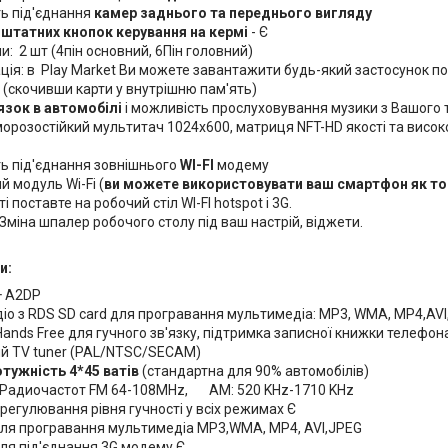
ь під'єднання
камер заднього та переднього вигляду
а
штатних кнопок керування на кермі
- Є
и: 2 шт (4пін основний, 6Пін головний)
ція: в Play Market Ви можете завантажити будь-який застосунок по
 (скочивши карти у внутрішню пам'ять)
'язок в автомобілі
і можливість прослуховування музики з Вашого т
орозостійкий мультитач 1024х600, матриця NFT-HD якості та високо
ь під'єднання зовнішнього
WI-FI
модему
 модуль Wi-Fi (
ви можете використовувати ваш смартфон як то
і поставте на робочий стіл WI-FI hotspot і 3G.
Зміна шпалер робочого столу під ваш настрій, віджети.
и:
 + A2DP
іо з RDS SD card для програвання мультимедіа: MP3, WMA, MP4,AV
Hands Free для гучного зв'язку, підтримка записної книжки телефон
й TV tuner (PAL/NTSC/SECAM)
отужність 4*45 ватів
(стандартна для 90% автомобілів)
Радиочастот FM 64-108MHz, AM: 520 KHz-1710 KHz
регулювання рівня гучності у всіх режимах Є
для програвання мультимедіа MP3,WMA, MP4, AVI,JPEG
для під'єднання 3G модему Є