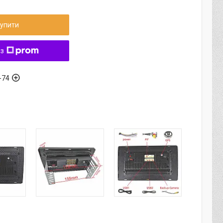
упити
 з
-74