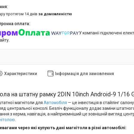
ару протягом 14 днів
за домовленістю
У компанії підключені елек
айту.
Характеристики
Інформація для замовлення
ла на штатну рамку 2DIN 10inch Android-9 1/16 
татної магнітоли для
Автомобіля
— це інвестиція в стайлінг сало
ляд центральної консолі. Безліч функціоналу додає заміни штатно
ння з керма, навігація, а найприємніший це зовнішній вигляд центр
нітолою
.
вагами через які купують дані магнітоли в різні автомобілі: