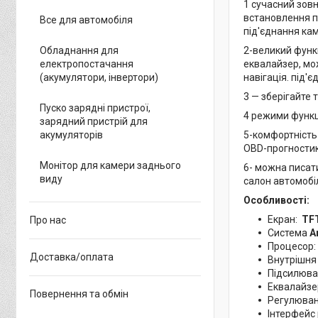
1 сучасний зовн
встановлення п
Все для автомобіля
під'єднання кам
2-великий функц
Обладнання для
еквалайзер, мо
електропостачання
навігація. під'
(акумулятори, інвертори)
3 — зберігайте 
Пуско зарядні пристрої,
4 режими функц
зарядний пристрій для
5-комфортність
акумуляторів
OBD-прогности
Монітор для камери заднього
6- можна писати
виду
салон автомобі
Особливості:
Екран:
TF
Про нас
Система
A
Процесор:
Доставка/оплата
Внутрішня
Підсилюва
Еквалайзе
Повернення та обмін
Регулюван
Інтерфейс