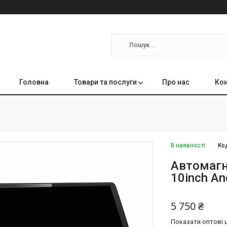
Головна
Товари та послуги
Про нас
Кон
В наявності
Ко
Автомагн
10inch An
5 750 ₴
Показати оптові ц