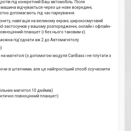
дротів під конкретний Ваш автомобіль. Після
 машина відчувається через це нове всередині,
тотно допомагають під час паркування.
ернету, навігація на великому екрані, широкосмуговий
id-застосунків у вашому розпорядженні, онлайн і офлайн-
повноцінний планшет (і без нього таковим є).
х можна під'єднати аж 2 до Автомагнітолу.
)
на магнітолі (з допомогою модуля CanBass і не плутати з
нюючи зі штатними, але це найпростіший спосіб осучаснити
ільних магнітол 10 дюймів)
актично повноцінний планшет)