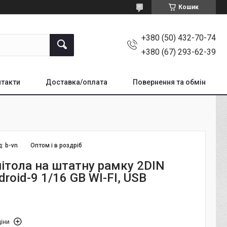
Кошик
+380 (50) 432-70-74
+380 (67) 293-62-39
такти
Доставка/оплата
Повернення та обмін
д:
b-vn
Оптом і в роздріб
ітола на штатну рамку 2DIN
droid-9 1/16 GB WI-FI, USB
іни