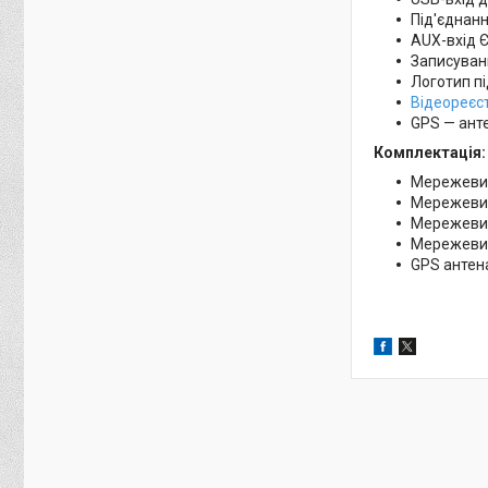
Під'єднан
AUX-вхід Є
Записуванн
Логотип п
Відеореєс
GPS — анте
Комплектація
Мережевий
Мережевий 
Мережевий
Мережевий
GPS анте