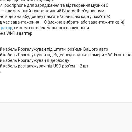
ня Ipod/Iphone для заряджання та відтворення музики Є
 — але замінний також наявний Bluetooth-з'єднанням
я відео на вбудовану пам'ять/зовнішню карту пам'яті Є
ід час завантаження — Є (можна вибрати або завантажити свій)
тратор
, система інтелектуального паркування
на,WI-FI адаптер
:
 кабель Розгалужувач під штатні роз'єми Вашого авто
кабель Розгалужувач під Відеовхід задньої камери + Wi-Fi антена (
 кабель Розгалужувач Відеовходу
 кабель розгалужувач під USD роз'єм — 2 шт.
на