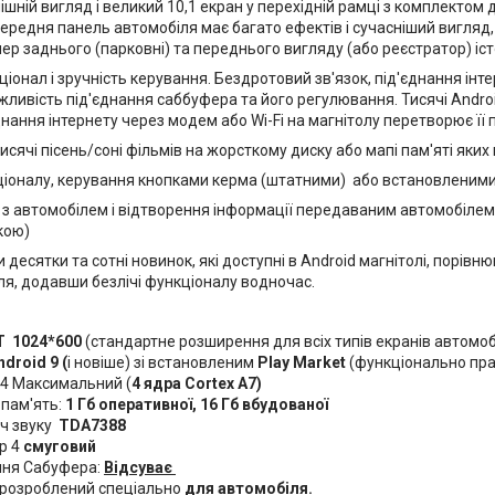
ішній вигляд і великий 10,1 екран у перехідній рамці з комплектом 
ередня панель автомобіля має багато ефектів і сучасніший вигляд,
ер заднього (парковні) та переднього вигляду (або реєстратор) іс
іонал і зручність керування. Бездротовий зв'язок, під'єднання інт
жливість під'єднання саббуфера та його регулювання. Тисячі Andro
єднання інтернету через модем або Wi-Fi на магнітолу перетворює її 
тисячі пісень/соні фільмів на жорсткому диску або мапі пам'яті яки
іоналу, керування кнопками керма (штатними) або встановленими
 з автомобілем і відтворення інформації передаваним автомобілем 
кою)
 десятки та сотні новинок, які доступні в Android магнітолі, порів
ля, додавши безлічі функціоналу водночас.
T
1024*600
(стандартне розширення для всіх типів екранів автомоб
ndroid 9 (
і новіше) зі встановленим
Play Market
(функціонально пр
 4 Максимальний (
4 ядра Cortex A7)
 пам'ять:
1 Гб оперативної, 16 Гб вбудованої
ч звуку
TDA7388
р 4
смуговий
ня Сабуфера:
Відсуває
 розроблений спеціально
для автомобіля.