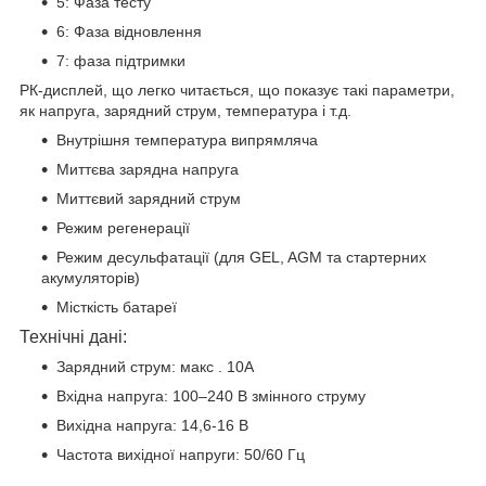
5: Фаза тесту
6: Фаза відновлення
7: фаза підтримки
РК-дисплей, що легко читається, що показує такі параметри,
як напруга, зарядний струм, температура і т.д.
Внутрішня температура випрямляча
Миттєва зарядна напруга
Миттєвий зарядний струм
Режим регенерації
Режим десульфатації (для GEL, AGM та стартерних
акумуляторів)
Місткість батареї
Технічні дані:
Зарядний струм: макс . 10А
Вхідна напруга: 100–240 В змінного струму
Вихідна напруга: 14,6-16 В
Частота вихідної напруги: 50/60 Гц