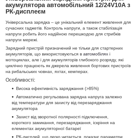
акумулятора автомобільний 12/24V10A з
РК-дисплеєм
Універсальна зарядка – це унікальний елемент живлення для
сучасних гаджетів. Контроль напруги, а також стабілізація
напруги робить його надійною перешкодою для стрибків
напруги мережі.
Зарядний пристрій призначений не тільки для стартерних
акумуляторів, що використовуються в
автомобілях
і
мотоциклах, але і для акумуляторів глибокого розряду, які
циклічно працюють як джерела живлення бортових пристроїв
на рибальських човнах, яхтах, кемперах.
Особливості:
Висока ефективність заряджання (>85%)
Автоматично регульована зарядна напруга залежно
від температури для захисту від перезаряджання
акумулятора
Захист від зворотної полярності підключення,
короткого замикання, перезаряджання, іскріння на
елементах акумуляторної батареї
РК-дисплей, що легко читається, показує параметри,