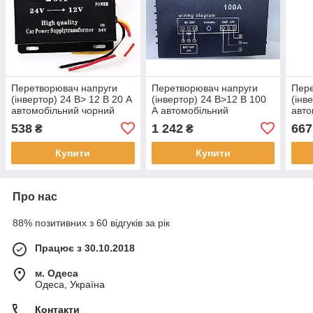
Перетворювач напруги
Перетворювач напруги
Пере
(інвертор) 24 В> 12 В 20 А
(інвертор) 24 В>12 В 100
(інв
автомобільний чорний
А автомобільний
авто
538
1 242
667
₴
₴
Купити
Купити
Про нас
88% позитивних з 60 відгуків за рік
Працює з 30.10.2018
м. Одеса
Одеса, Україна
Контакти