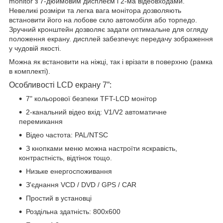
monitor з 7-дюймовим дисплеєм і 2-ма відеовходами.
Невеликі розміри та легка вага монітора дозволяють
встановити його на лобове скло автомобіля або торпедо.
Зручний кронштейн дозволяє задати оптимальне для огляду
положення екрану. дисплей забезпечує передачу зображення
у чудовій якості.
Можна як встановити на ніжці, так і врізати в поверхню (рамка
в комплекті).
Особливості LCD екрану 7”:
7" кольорової безпеки TFT-LCD монітор
2-канальний відео вхід: V1/V2 автоматичне
перемикання
Відео частота: PAL/NTSC
З кнопками меню можна настроїти яскравість,
контрастність, відтінок тощо.
Низьке енергоспоживання
З'єднання VCD / DVD / GPS / CAR
Простий в установці
Роздільна здатність: 800х600