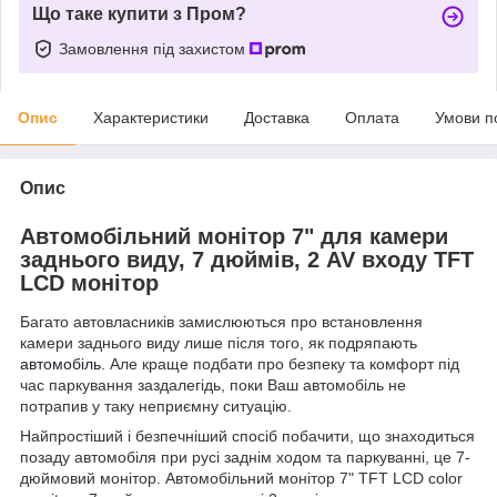
Що таке купити з Пром?
Замовлення під захистом
Опис
Характеристики
Доставка
Оплата
Умови п
Опис
Автомобільний монітор 7" для камери
заднього виду, 7 дюймів, 2 AV входу TFT
LCD монітор
Багато автовласників замислюються про встановлення
камери заднього виду лише після того, як подряпають
автомобіль
. Але краще подбати про безпеку та комфорт під
час паркування заздалегідь, поки Ваш автомобіль не
потрапив у таку неприємну ситуацію.
Найпростіший і безпечніший спосіб побачити, що знаходиться
позаду автомобіля при русі заднім ходом та паркуванні, це 7-
дюймовий монітор. Автомобільний монітор 7" TFT LCD color