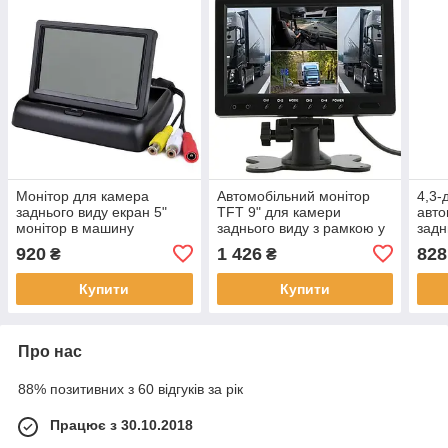
Монітор для камера
Автомобільний монітор
4,3-
заднього виду екран 5"
TFT 9" для камери
авто
монітор в машину
заднього виду з рамкою у
задн
складаний
підголовник TFT LCD
ТВ-п
920
1 426
828
₴
₴
монітор
Авто
Купити
Купити
Про нас
88% позитивних з 60 відгуків за рік
Працює з 30.10.2018