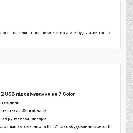
тронні платежі. Тепер ви можете купити будь-який товар
2 USB підсвічування на 7 Color
ної людини
ткістю до 32 гігабайтів
о в ручну еквалайзерів.
строями автомагнітола BT521 має вбудований Bluetooth.