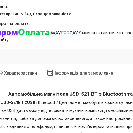
ару протягом 14 днів
за домовленістю
У компанії підключені елек
айту.
Характеристики
Інформація для замовлення
Автомобільна магнітола JSD-521 BT з Bluetooth та 
а
JSD-521BT 2USB
і Bluetooth/ Цей ґаджет має бути в кожної сучас
єм USB дасть змогу відтворювати музичні композиції з носійами міс
чання під себе за допомогою встановленого, а також настроюваног
го з'єднання з телефоном, планшетом, комп'ютером та іншими при