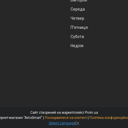
Середа
Четвер
Пʼятниця
Субота
Неділя
Сайт створений на маркетплейсі
Prom.ua
Інтернет-магазин "AvtoSmart" |
Поскаржитися на контент
|
Політика конфіденційно
Select Language
▼