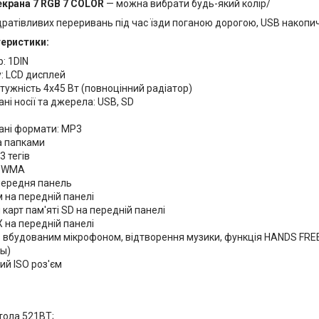
екрана 7 RGB 7 COLOR
— можна вибрати будь-який колір/
ратівливих переривань під час їзди поганою дорогою, USB накопичу
теристики:
: 1DIN
: LCD дисплей
тужність 4х45 Вт (повноцінний радіатор)
ні носії та джерела: USB, SD
ані формати: MP3
а папками
3 тегів
а WMA
передня панель
 на передній панелі
 карт пам'яті SD на передній панелі
 на передній панелі
 з вбудованим мікрофоном, відтворення музики, функція HANDS FRE
ры)
ий ISO роз'єм
тола 521BT;