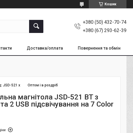
Кошик
+380 (50) 432-70-74
+380 (67) 293-62-39
такти
Доставка/оплата
Повернення та обмін
д:
JSD-521 х
Оптом і в роздріб
льна магнітола JSD-521 BT з
 та 2 USB підсвічування на 7 Color
іни