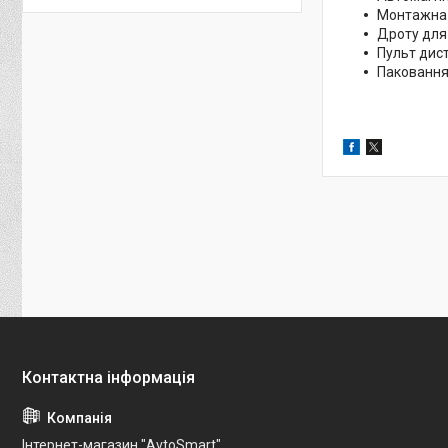
Монтажна
Дроту для
Пульт дис
Пакованн
Інтернет-магазин "AvtoSmart"