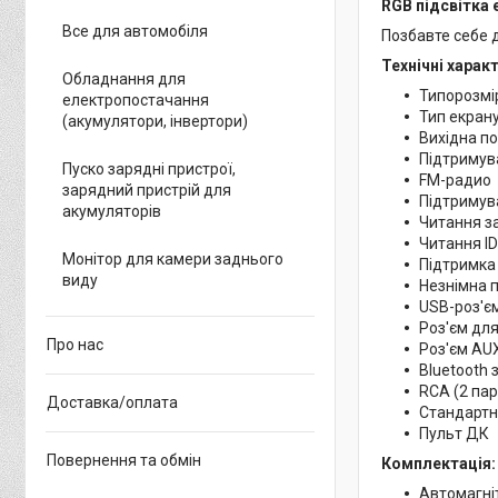
RGB підсвітка 
Все для автомобіля
Позбавте себе д
Технічні харак
Обладнання для
Типорозмір
електропостачання
Тип екрану
(акумулятори, інвертори)
Вихідна по
Підтримува
Пуско зарядні пристрої,
FM-радио
зарядний пристрій для
Підтримув
акумуляторів
Читання з
Читання ID
Монітор для камери заднього
Підтримк
виду
Незнімна 
USB-роз'єм
Роз'єм для
Про нас
Роз'єм AUX
Bluetooth
RCA (2 па
Доставка/оплата
Стандартн
Пульт ДК
Повернення та обмін
Комплектація:
Автомагні