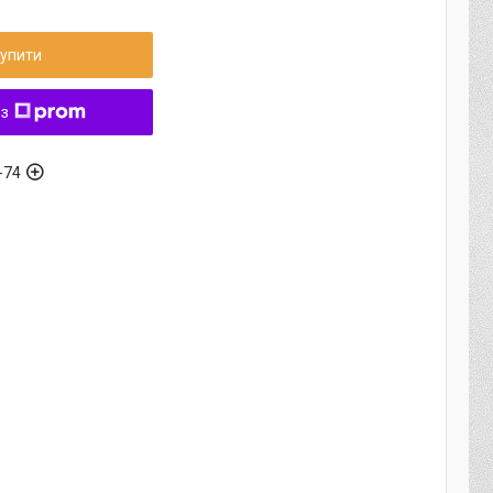
упити
 з
-74