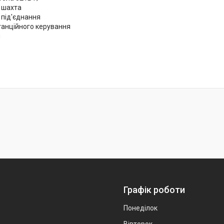
 шахта
 під'єднання
танційного керування
я
Графік роботи
Понеділок
Вівторок