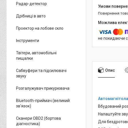
Радар-детектор
повернення тов
Дрібниці в авто
Проектор на лобове скло
не покидаючи с
Інструменти
Твітери, автомобільні
пищалки
Опис
Сабвуфери та підсилювачі
звуку
Розгалужувач прикурювача
Автомагнітол
Bluetooth-приймач (великий
зв'язок)
Вбудований роз'
Налаштуйте зву
Сканери OBD2 (бортова
Для бездротово
діагностика)