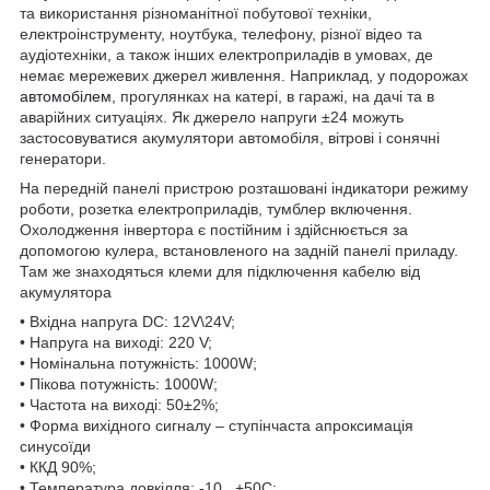
та використання різноманітної побутової техніки,
електроінструменту, ноутбука, телефону, різної відео та
аудіотехніки, а також інших електроприладів в умовах, де
немає мережевих джерел живлення. Наприклад, у подорожах
автомобілем
, прогулянках на катері, в гаражі, на дачі та в
аварійних ситуаціях. Як джерело напруги ±24 можуть
застосовуватися акумулятори автомобіля, вітрові і сонячні
генератори.
На передній панелі пристрою розташовані індикатори режиму
роботи, розетка електроприладів, тумблер включення.
Охолодження інвертора є постійним і здійснюється за
допомогою кулера, встановленого на задній панелі приладу.
Там же знаходяться клеми для підключення кабелю від
акумулятора
• Вхідна напруга DC: 12V\24V;
• Напруга на виході: 220 V;
• Номінальна потужність: 1000W;
• Пікова потужність: 1000W;
• Частота на виході: 50±2%;
• Форма вихідного сигналу – ступінчаста апроксимація
синусоїди
• ККД 90%;
• Температура довкілля: -10...+50С;