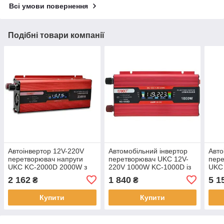
Всі умови повернення
Подібні товари компанії
Автоінвертор 12V-220V
Автомобільний інвертор
Авто
перетворювач напруги
перетворювач UKC 12V-
пере
UKC KC-2000D 2000W з
220V 1000W KC-1000D із
UKC
LCD дисплеєм
LCD екраном
2 162
1 840
5 1
₴
₴
Купити
Купити