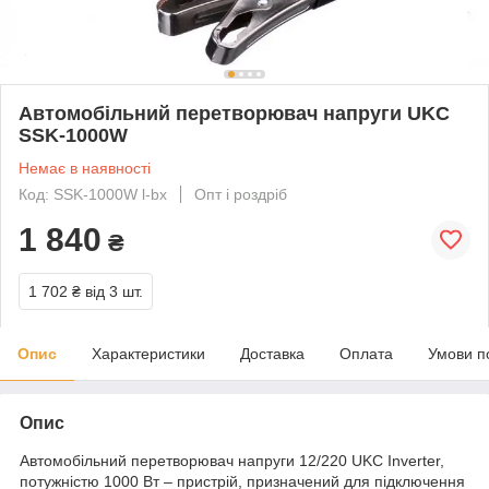
Автомобільний перетворювач напруги UKC
SSK-1000W
Немає в наявності
Код: SSK-1000W l-bx
Опт і роздріб
1 840
₴
1 702 ₴
від 3 шт.
Опис
Характеристики
Доставка
Оплата
Умови п
Опис
Автомобільний перетворювач напруги 12/220 UKC Inverter,
потужністю 1000 Вт – пристрій, призначений для підключення