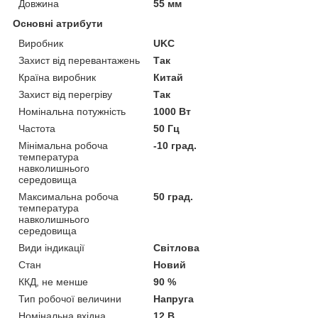
Довжина
55 мм
Основні атрибути
Виробник
UKC
Захист від перевантажень
Так
Країна виробник
Китай
Захист від перегріву
Так
Номінальна потужність
1000 Вт
Частота
50 Гц
Мінімальна робоча
-10 град.
температура
навколишнього
середовища
Максимальна робоча
50 град.
температура
навколишнього
середовища
Види індикації
Світлова
Стан
Новий
ККД, не менше
90 %
Тип робочої величини
Напруга
Номінальна вхідна
12 В