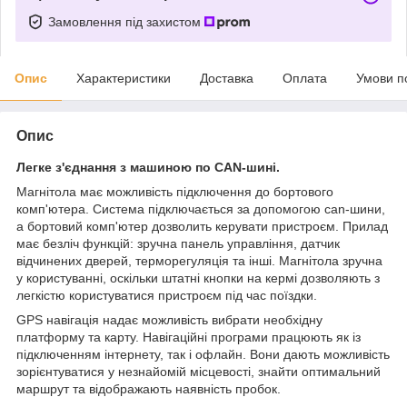
Замовлення під захистом
Опис
Характеристики
Доставка
Оплата
Умови п
Опис
Легке з'єднання з машиною по CAN-шині.
Магнітола має можливість підключення до бортового
комп'ютера. Система підключається за допомогою can-шини,
а бортовий комп'ютер дозволить керувати пристроєм. Прилад
має безліч функцій: зручна панель управління, датчик
відчинених дверей, терморегуляція та інші. Магнітола зручна
у користуванні, оскільки штатні кнопки на кермі дозволяють з
легкістю користуватися пристроєм під час поїздки.
GPS навігація надає можливість вибрати необхідну
платформу та карту. Навігаційні програми працюють як із
підключенням інтернету, так і офлайн. Вони дають можливість
зорієнтуватися у незнайомій місцевості, знайти оптимальний
маршрут та відображають наявність пробок.