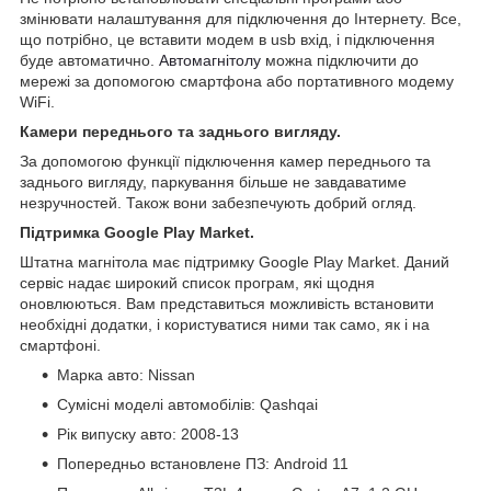
змінювати налаштування для підключення до Інтернету. Все,
що потрібно, це вставити модем в usb вхід, і підключення
буде автоматично.
Автомагнітолу
можна підключити до
мережі за допомогою смартфона або портативного модему
WiFi.
Камери переднього та заднього вигляду.
За допомогою функції підключення камер переднього та
заднього вигляду, паркування більше не завдаватиме
незручностей. Також вони забезпечують добрий огляд.
Підтримка Google Play Market.
Штатна магнітола має підтримку Google Play Market. Даний
сервіс надає широкий список програм, які щодня
оновлюються. Вам представиться можливість встановити
необхідні додатки, і користуватися ними так само, як і на
смартфоні.
Марка авто: Nissan
Сумісні моделі автомобілів: Qashqai
Рік випуску авто: 2008-13
Попередньо встановлене ПЗ: Android 11