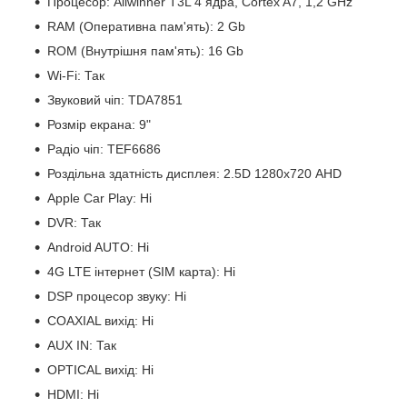
Процесор: Allwinner T3L 4 ядра, Cortex A7, 1,2 GHz
RAM (Оперативна пам'ять): 2 Gb
ROM (Внутрішня пам'ять): 16 Gb
Wi-Fi: Так
Звуковий чіп: TDA7851
Розмір екрана: 9"
Радіо чіп: TEF6686
Роздільна здатність дисплея: 2.5D 1280х720 AHD
Apple Car Play: Ні
DVR: Так
Android AUTO: Ні
4G LTE інтернет (SIM карта): Ні
DSP процесор звуку: Ні
COAXIAL вихід: Ні
AUX IN: Так
OPTICAL вихід: Ні
HDMI: Ні