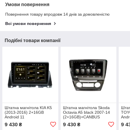
Умови повернення
Повернення товару впродовж 14 днів за домовленістю
Всі умови повернення
Подібні товари компанії
Штатна магнітола KIA K5
Штатна магнітола Skoda
Штат
(2013-2016) 2+16GB
Octavia A5 black 2007-14
TOY
Android 11
(2+16GB)+CANBUS
Andr
Android 11
(2+
9 430
9 430
9 4
₴
₴