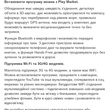
Встановити програму можна з Play Market.
Обладнання має швидку швидкість з'єднання, деталізує
об'єкти в 3D картах, дає можливість орієнтуватися по компасу,
інформує про перебування над рівнем моря, правильно
будує маршрут. GPS антена, яка входить у комплект, дає
можливість визначити місцезнаходження точно та без
затримок.
Функція Bluetooth з мікрофоном і можливістю передачі
інформації про трек. З дисплея пристрою можна
синхронізувати телефонні дані та керувати телефонною
книгою, а функція Hands Free дозволяє продовжувати рух без
зупинок та розмовляти в дорозі.
Підтримка Wi-Fi та 3G/4G модемів.
Магнітола підтримує 3G та 4G модеми, а також має WiFi.
Можна встановлювати програми, працювати з навігацією,
переглядати YouTube та інші мультимедіа, спілкуватися в соц.
мережах та різних месенджерах. Бездротове WiFi з'єднання
мультимедійної системи, і підключення зовнішніх usb-модемів
дозволяє завжди бути на зв'язку з близькими, переглядати
улюблені фільми, бути в курсі свіжих новин і розмовляти по
відеозв'язку.
Не потрібно встановлювати спеціальні програми або