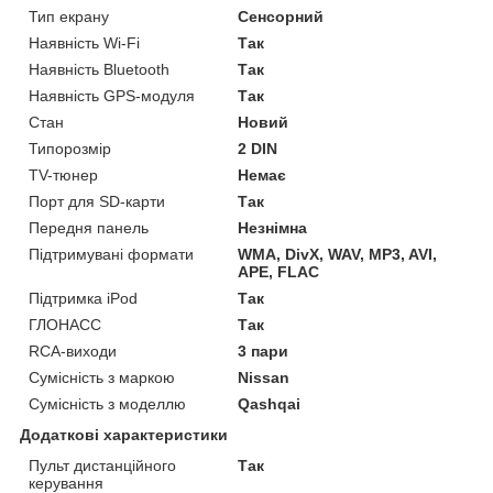
Тип екрану
Сенсорний
Наявність Wi-Fi
Так
Наявність Bluetooth
Так
Наявність GPS-модуля
Так
Стан
Новий
Типорозмір
2 DIN
TV-тюнер
Немає
Порт для SD-карти
Так
Передня панель
Незнімна
Підтримувані формати
WMA, DivX, WAV, MP3, AVI,
APE, FLAC
Підтримка iPod
Так
ГЛОНАСС
Так
RCA-виходи
3 пари
Сумісність з маркою
Nissan
Сумісність з моделлю
Qashqai
Додаткові характеристики
Пульт дистанційного
Так
керування