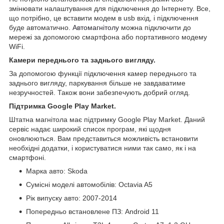
змінювати налаштування для підключення до Інтернету. Все,
що потрібно, це вставити модем в usb вхід, і підключення
буде автоматично.
Автомагнітолу
можна підключити до
мережі за допомогою смартфона або портативного модему
WiFi.
Камери переднього та заднього вигляду.
За допомогою функції підключення камер переднього та
заднього вигляду, паркування більше не завдаватиме
незручностей. Також вони забезпечують добрий огляд.
Підтримка Google Play Market.
Штатна магнітола має підтримку Google Play Market. Даний
сервіс надає широкий список програм, які щодня
оновлюються. Вам представиться можливість встановити
необхідні додатки, і користуватися ними так само, як і на
смартфоні.
Марка авто: Skoda
Сумісні моделі автомобілів: Octavia A5
Рік випуску авто: 2007-2014
Попередньо встановлене ПЗ: Android 11