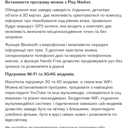
Встановити програму можна з Play Market.
Обладнання має швидку швидкість з'єднання, деталізує
об'єкти в 3D картах, дає можливість орієнтуватися по компасу,
інформує про перебування над рівнем моря, правильно
будує маршрут. GPS антена, яка входить у комплект, дає
можливість визначити місцезнаходження точно та без
затримок.
Функція Bluetooth з мікрофоном і можливістю передачі
інформації про трек. З дисплея пристрою можна
синхронізувати телефонні дані та керувати телефонною
книгою, а функція Hands Free дозволяє продовжувати рух без
зупинок та розмовляти в дорозі.
Підтримка Wi-Fi та 3G/4G модемів.
Магнітола підтримує 3G та 4G модеми, а також має WiFi.
Можна встановлювати програми, працювати з навігацією,
переглядати YouTube та інші мультимедіа, спілкуватися в соц.
мережах та різних месенджерах. Бездротове WiFi з'єднання
мультимедійної системи, і підключення зовнішніх usb-модемів
дозволяє завжди бути на зв'язку з близькими, переглядати
улюблені фільми, бути в курсі свіжих новин і розмовляти по
відеозв'язку.
Не потрібно встановлювати спеціальні програми або