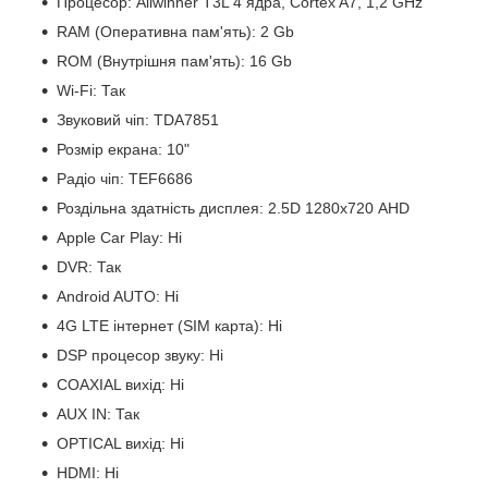
Процесор: Allwinner T3L 4 ядра, Cortex A7, 1,2 GHz
RAM (Оперативна пам'ять): 2 Gb
ROM (Внутрішня пам'ять): 16 Gb
Wi-Fi: Так
Звуковий чіп: TDA7851
Розмір екрана: 10"
Радіо чіп: TEF6686
Роздільна здатність дисплея: 2.5D 1280х720 AHD
Apple Car Play: Ні
DVR: Так
Android AUTO: Ні
4G LTE інтернет (SIM карта): Ні
DSP процесор звуку: Ні
COAXIAL вихід: Ні
AUX IN: Так
OPTICAL вихід: Ні
HDMI: Ні