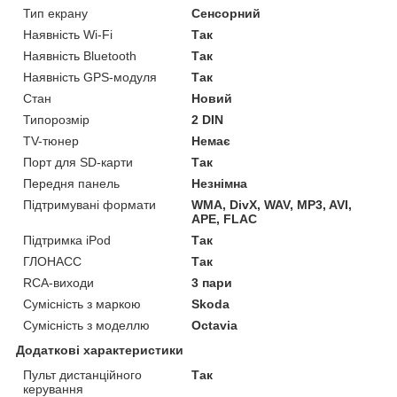
Тип екрану
Сенсорний
Наявність Wi-Fi
Так
Наявність Bluetooth
Так
Наявність GPS-модуля
Так
Стан
Новий
Типорозмір
2 DIN
TV-тюнер
Немає
Порт для SD-карти
Так
Передня панель
Незнімна
Підтримувані формати
WMA, DivX, WAV, MP3, AVI,
APE, FLAC
Підтримка iPod
Так
ГЛОНАСС
Так
RCA-виходи
3 пари
Сумісність з маркою
Skoda
Сумісність з моделлю
Octavia
Додаткові характеристики
Пульт дистанційного
Так
керування