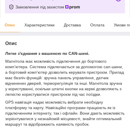
Замовлення під захистом
Опис
Характеристики
Доставка
Оплата
Умови п
Опис
Легке з'єднання з машиною по CAN-шині.
Магнітола має можливість підключення до бортового
комп'ютера. Система підключається за допомогою can-шини,
а бортовий комп'ютер дозволить керувати пристроєм. Прилад
має безліч функцій: зручна панель управління, датчик
відчинених дверей, терморегуляція та інші. Магнітола зручна
у користуванні, оскільки штатні кнопки на кермі дозволяють з
легкістю користуватися пристроєм під час поїздки.
GPS навігація надає можливість вибрати необхідну
платформу та карту. Навігаційні програми працюють як із
підключенням інтернету, так і офлайн. Вони дають можливість
зорієнтуватися у незнайомій місцевості, знайти оптимальний
маршрут та відображають наявність пробок.