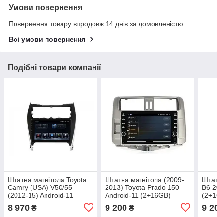
Умови повернення
Повернення товару впродовж 14 днів за домовленістю
Всі умови повернення
Подібні товари компанії
Штатна магнітола Toyota
Штатна магнітола (2009-
Штат
Camry (USA) V50/55
2013) Toyota Prado 150
B6 2
(2012-15) Android-11
Android-11 (2+16GB)
(2+
(2+16GB)
Andr
8 970
9 200
9 2
₴
₴