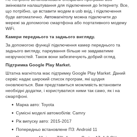
змінювати налаштування для підключення до Інтернету. Все,
що потрібно, це вставити модем в usb вхід, і підключення
буде автоматично.
Автомагнітолу
можна підключити до
мережі за допомогою смартфона або портативного модему
WiFi.
Камери переднього та заднього вигляду.
За допомогою функції підключення камер переднього та
заднього вигляду, паркування більше не завдаватиме
незручностей. Також вони забезпечують добрий огляд.
Підтримка Google Play Market.
Штатна магнітола має підтримку Google Play Market. Даний
сервіс надає широкий список програм, які щодня
оновлюються. Вам представиться можливість встановити
необхідні додатки, і користуватися ними так само, як і на
смартфоні.
Марка авто: Toyota
Сумісні моделі автомобілів: Camry
Рік випуску авто: 2015-2017
Попередньо встановлене ПЗ: Android 11