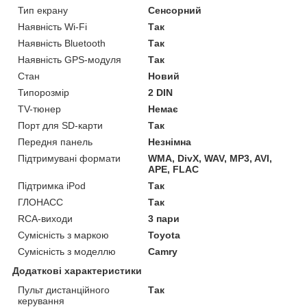
Тип екрану
Сенсорний
Наявність Wi-Fi
Так
Наявність Bluetooth
Так
Наявність GPS-модуля
Так
Стан
Новий
Типорозмір
2 DIN
TV-тюнер
Немає
Порт для SD-карти
Так
Передня панель
Незнімна
Підтримувані формати
WMA, DivX, WAV, MP3, AVI,
APE, FLAC
Підтримка iPod
Так
ГЛОНАСС
Так
RCA-виходи
3 пари
Сумісність з маркою
Toyota
Сумісність з моделлю
Camry
Додаткові характеристики
Пульт дистанційного
Так
керування