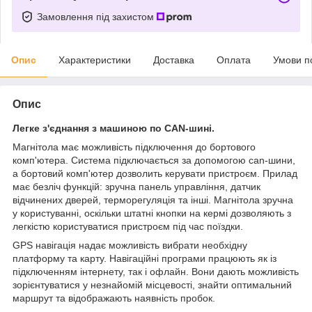
Замовлення під захистом
Опис
Характеристики
Доставка
Оплата
Умови п
Опис
Легке з'єднання з машиною по CAN-шині.
Магнітола має можливість підключення до бортового
комп'ютера. Система підключається за допомогою can-шини,
а бортовий комп'ютер дозволить керувати пристроєм. Прилад
має безліч функцій: зручна панель управління, датчик
відчинених дверей, терморегуляція та інші. Магнітола зручна
у користуванні, оскільки штатні кнопки на кермі дозволяють з
легкістю користуватися пристроєм під час поїздки.
GPS навігація надає можливість вибрати необхідну
платформу та карту. Навігаційні програми працюють як із
підключенням інтернету, так і офлайн. Вони дають можливість
зорієнтуватися у незнайомій місцевості, знайти оптимальний
маршрут та відображають наявність пробок.