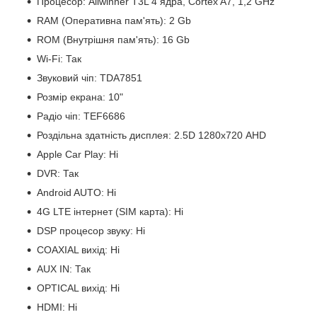
Процесор: Allwinner T3L 4 ядра, Cortex A7, 1,2 GHz
RAM (Оперативна пам'ять): 2 Gb
ROM (Внутрішня пам'ять): 16 Gb
Wi-Fi: Так
Звуковий чіп: TDA7851
Розмір екрана: 10"
Радіо чіп: TEF6686
Роздільна здатність дисплея: 2.5D 1280х720 AHD
Apple Car Play: Ні
DVR: Так
Android AUTO: Ні
4G LTE інтернет (SIM карта): Ні
DSP процесор звуку: Ні
COAXIAL вихід: Ні
AUX IN: Так
OPTICAL вихід: Ні
HDMI: Ні