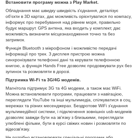
Встановити програму можна з Play Market.
Обладнання має швидку швидкість з'єднання, деталізує
об'єкти в 3D картах, дає можливість орієнтуватися по компасу,
інформує про перебування над рівнем моря, правильно
будує маршрут. GPS антена, яка входить у комплект, дає
можливість визначити місцезнаходження точно та без
затримок.
Функція Bluetooth з мікрофоном і можливістю передачі
інформації про трек. З дисплея пристрою можна
синхронізувати телефонні дані та керувати телефонною
книгою, а функція Hands Free дозволяє продовжувати рух без
зупинок та розмовляти в дорозі.
Підтримка Wi-Fi та 3G/4G модемів.
Магнітола підтримує 3G та 4G модеми, а також має WiFi.
Можна встановлювати програми, працювати з навігацією,
переглядати YouTube та інші мультимедіа, спілкуватися в соц.
мережах та різних месенджерах. Бездротове WiFi з'єднання
мультимедійної системи, і підключення зовнішніх usb-модемів
дозволяє завжди бути на зв'язку з близькими, переглядати
улюблені фільми, бути в курсі свіжих новин і розмовляти по
відеозв'язку.
Не потрібно встановлювати спеціальні програми або