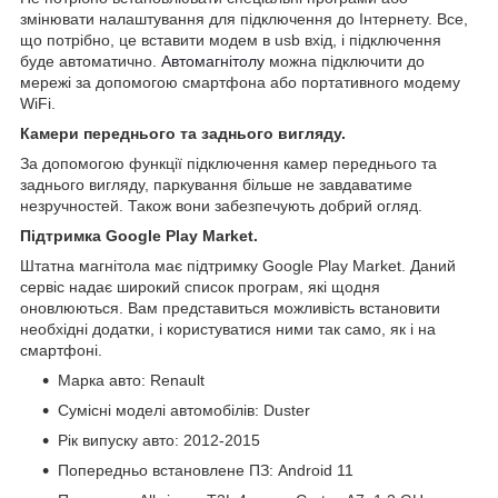
змінювати налаштування для підключення до Інтернету. Все,
що потрібно, це вставити модем в usb вхід, і підключення
буде автоматично.
Автомагнітолу
можна підключити до
мережі за допомогою смартфона або портативного модему
WiFi.
Камери переднього та заднього вигляду.
За допомогою функції підключення камер переднього та
заднього вигляду, паркування більше не завдаватиме
незручностей. Також вони забезпечують добрий огляд.
Підтримка Google Play Market.
Штатна магнітола має підтримку Google Play Market. Даний
сервіс надає широкий список програм, які щодня
оновлюються. Вам представиться можливість встановити
необхідні додатки, і користуватися ними так само, як і на
смартфоні.
Марка авто: Renault
Сумісні моделі автомобілів: Duster
Рік випуску авто: 2012-2015
Попередньо встановлене ПЗ: Android 11