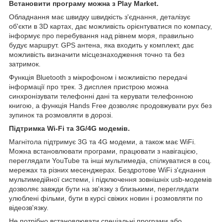
Встановити програму можна з Play Market.
Обладнання має швидку швидкість з'єднання, деталізує
об'єкти в 3D картах, дає можливість орієнтуватися по компасу,
інформує про перебування над рівнем моря, правильно
будує маршрут. GPS антена, яка входить у комплект, дає
можливість визначити місцезнаходження точно та без
затримок.
Функція Bluetooth з мікрофоном і можливістю передачі
інформації про трек. З дисплея пристрою можна
синхронізувати телефонні дані та керувати телефонною
книгою, а функція Hands Free дозволяє продовжувати рух без
зупинок та розмовляти в дорозі.
Підтримка Wi-Fi та 3G/4G модемів.
Магнітола підтримує 3G та 4G модеми, а також має WiFi.
Можна встановлювати програми, працювати з навігацією,
переглядати YouTube та інші мультимедіа, спілкуватися в соц.
мережах та різних месенджерах. Бездротове WiFi з'єднання
мультимедійної системи, і підключення зовнішніх usb-модемів
дозволяє завжди бути на зв'язку з близькими, переглядати
улюблені фільми, бути в курсі свіжих новин і розмовляти по
відеозв'язку.
Не потрібно встановлювати спеціальні програми або