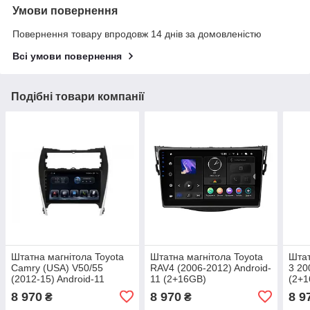
Умови повернення
Повернення товару впродовж 14 днів за домовленістю
Всі умови повернення
Подібні товари компанії
Штатна магнітола Toyota
Штатна магнітола Toyota
Штат
Camry (USA) V50/55
RAV4 (2006-2012) Android-
3 20
(2012-15) Android-11
11 (2+16GB)
(2+
(2+16GB)
Andr
8 970
8 970
8 9
₴
₴