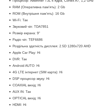
Процесор: Allwinner T3L 4 ядра, Cortex A7, 1,2 GHz
RAM (Оперативна пам'ять): 2 Gb
ROM (Внутрішня пам'ять): 16 Gb
Wi-Fi: Так
Звуковий чіп: TDA7851
Розмір екрана: 9"
Радіо чіп: TEF6686
Роздільна здатність дисплея: 2.5D 1280х720 AHD
Apple Car Play: Ні
DVR: Так
Android AUTO: Ні
4G LTE інтернет (SIM карта): Ні
DSP процесор звуку: Ні
COAXIAL вихід: Ні
AUX IN: Так
OPTICAL вихід: Ні
HDMI: Ні