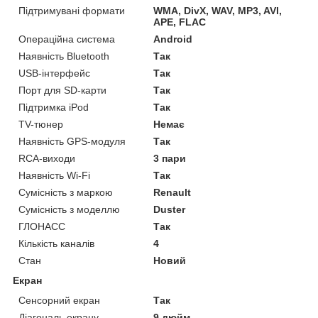
Підтримувані формати
WMA, DivX, WAV, MP3, AVI,
APE, FLAC
Операційна система
Android
Наявність Bluetooth
Так
USB-інтерфейс
Так
Порт для SD-карти
Так
Підтримка iPod
Так
TV-тюнер
Немає
Наявність GPS-модуля
Так
RCA-виходи
3 пари
Наявність Wi-Fi
Так
Сумісність з маркою
Renault
Сумісність з моделлю
Duster
ГЛОНАСС
Так
Кількість каналів
4
Стан
Новий
Екран
Сенсорний екран
Так
Діагональ екрану
9 дюйм