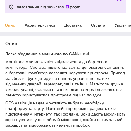
Замовлення під захистом
Опис
Характеристики
Доставка
Оплата
Умови п
Опис
Легке з'єднання з машиною по CAN-шині.
Магнітола має можливість підключення до бортового
комп'ютера. Система підключається за допомогою can-шини,
а бортовий комп'ютер дозволить керувати пристроєм. Прилад
має безліч функцій: зручна панель управління, датчик
відчинених дверей, терморегуляція та інші. Магнітола зручна
у користуванні, оскільки штатні кнопки на кермі дозволяють з
легкістю користуватися пристроєм під час поїздки.
GPS навігація надає можливість вибрати необхідну
платформу та карту. Навігаційні програми працюють як із
підключенням інтернету, так і офлайн. Вони дають можливість
зорієнтуватися у незнайомій місцевості, знайти оптимальний
маршрут та відображають наявність пробок.