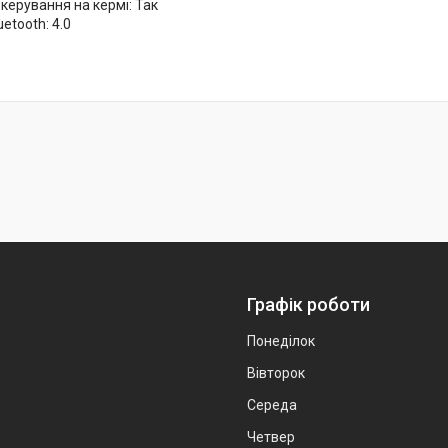
керування на кермі: Так
etooth: 4.0
Графік роботи
Понеділок
Вівторок
Середа
Четвер