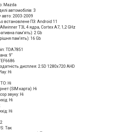
о: Mazda
делі автомобілів: 3
у авто: 2003-2009
о встановлене ПЗ: Android 11
Allwinner T3L 4 ядра, Cortex A7, 1,2 GHz
ативна пам'ять): 2 Gb
ішня пам'ять): 16 Gb
чіп: TDA7851
ана: 9"
 TEF6686
здатність дисплея: 2.5D 1280х720 AHD
lay: Ні
TO: Ні
рнет (SIM карта): Ні
ор звуку: Ні
хід: Ні
к
хід: Ні
 2
S: Так