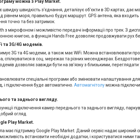
граму можна з Play Market.
швидку швидкість з'єднання, деталізує об'єкти в 3D картах, дає м
д рівнем моря, правильно будує маршрут. GPS антена, яка входить
ня точно та без затримок.
th з мікрофоном і можливістю передачі інформації про трек. З дис
онною книгою, а функція Hands Free дозволяє продовжувати рух без
i та 3G/4G модемів.
римує 3G та 4G модеми, а також має WiFi. Можна встановлювати про
а, спілкуватися в соц. мережах та різних месенджерах. Бездротове
одемів дозволяє завжди бути на зв'язку з близькими, переглядати у
тановлювати спеціальні програми або змінювати налаштування для п
д, і підключення буде автоматично.
Автомагнітолу
можна підключит
ього та заднього вигляду.
ункції підключення камер переднього та заднього вигляду, парку
обрий огляд.
le Play Market.
ла має підтримку Google Play Market. Даний сервіс надає широкий 
ожливість встановити необхідні додатки, і користуватися ними так 