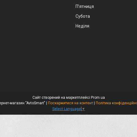
Пʼятниця
Субота
Неділя
Сайт створений на маркетплейсі
Prom.ua
Інтернет-магазин "AvtoSmart" |
Поскаржитися на контент
|
Політика конфіденційно
Select Language
▼