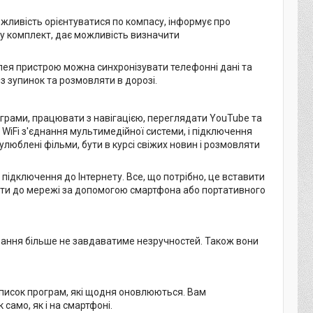
ожливість орієнтуватися по компасу, інформує про
 у комплект, дає можливість визначити
плея пристрою можна синхронізувати телефонні дані та
 зупинок та розмовляти в дорозі.
грами, працювати з навігацією, переглядати YouTube та
 WiFi з'єднання мультимедійної системи, і підключення
люблені фільми, бути в курсі свіжих новин і розмовляти
ідключення до Інтернету. Все, що потрібно, це вставити
и до мережі за допомогою смартфона або портативного
вання більше не завдаватиме незручностей. Також вони
список програм, які щодня оновлюються. Вам
само, як і на смартфоні.