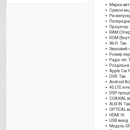
Марка авт
Сумісні мо
Рік випуск
Попереднь
Процесор: 
RAM (Опер
ROM (Внутр
Wi-Fi: Так
Звуковий 
Розмір екр
Радіо чіп:
Роздільна 
Apple Car P
DVR: Так
Android AU
4G LTE інте
DSP процес
COAXIAL ви
AUX IN: Та
OPTICAL ви
HDMI: Ні
USB вихід:
Модуль GP