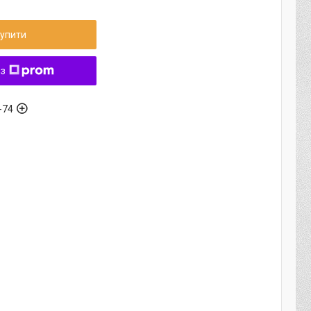
упити
 з
-74