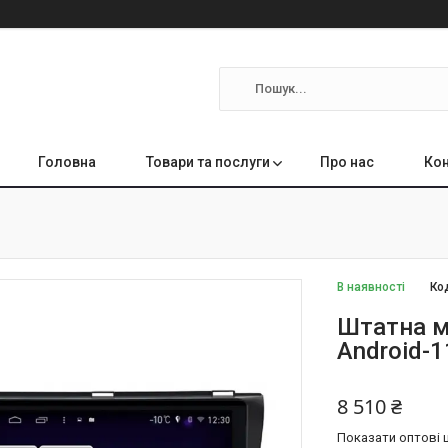
Головна
Товари та послуги
Про нас
Кон
В наявності
Ко
Штатна м
Android-
8 510 ₴
Показати оптові ц