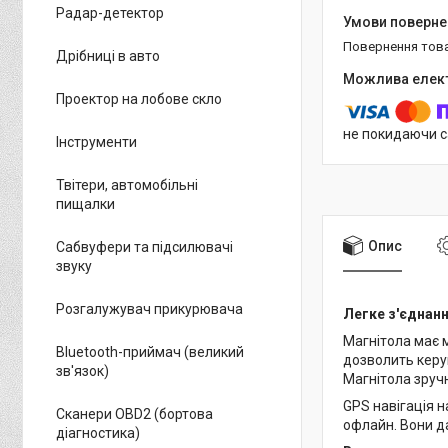
Радар-детектор
повернення тов
Дрібниці в авто
Проектор на лобове скло
не покидаючи с
Інструменти
Твітери, автомобільні
пищалки
Опис
Сабвуфери та підсилювачі
звуку
Розгалужувач прикурювача
Легке з'єднан
Магнітола має 
Bluetooth-приймач (великий
дозволить керув
зв'язок)
Магнітола зручн
GPS навігація н
Сканери OBD2 (бортова
офлайн. Вони д
діагностика)