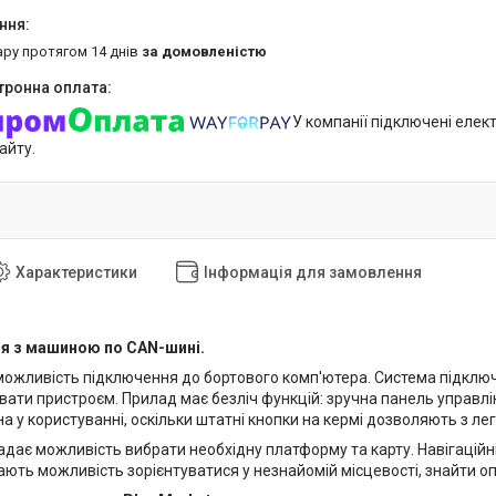
ару протягом 14 днів
за домовленістю
У компанії підключені елек
айту.
Характеристики
Інформація для замовлення
ня з машиною по CAN-шині.
можливість підключення до бортового комп'ютера. Система підклю
ати пристроєм. Прилад має безліч функцій: зручна панель управлін
а у користуванні, оскільки штатні кнопки на кермі дозволяють з ле
адає можливість вибрати необхідну платформу та карту. Навігаційні
ають можливість зорієнтуватися у незнайомій місцевості, знайти 