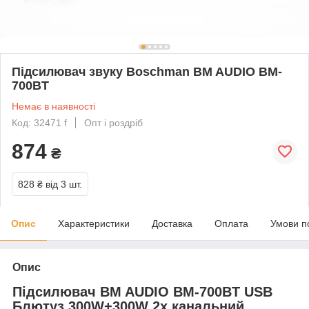
Підсилювач звуку Boschman BM AUDIO BM-
700BT
Немає в наявності
Код: 32471 f
Опт і роздріб
874
₴
828 ₴
від 3 шт.
Опис
Характеристики
Доставка
Оплата
Умови п
Опис
Підсилювач BM AUDIO BM-700BT USB
Блютуз 300W+300W 2х канальний