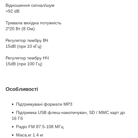
Відношення сигнал/шум
>92 dB
Тривала вихідна потужність
2*20 Вт (8 Ом)
Регулятор тембру ВЧ
15dB (при 10 кГц)
Регулятор тембру НЧ
15dB (при 100 Гц)
Особливості
Підтримувані формати MP3
Підтримка USB флеш-накопичувач, SD / MMC карт до
16 Гб
Радіо FM 87.5-108 МГц
Маса,кг 1.4 кг