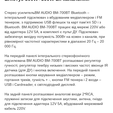
Стерео усилительВМ AUDIO BM-700BT Bluetooth –
інтегральний підсилювач з вбудованим медіаплеєром і FM
тюнером, з підтримкою USB флешок та карт пам'яті SD і з
Bluetooth. BM AUDIO BM-700BT працює від мережі 220V або
від адаптера 12V 5A, в комплекті є пульт ДУ. Підсилювач
забезпечує вихідну потужність 300Вт на кожен з каналів, при
рівномірної частотної характеристики в діапазоні 20 Гц – 20
000 Гц.
На передній панелі інтегрального стереофонічного
підсилювача BM AUDIO BM-700BT розташовані регулятор
гучності, регулятор тембру низьких і високих частот, віконце IR
датчика (для ДУ) і кнопка включення. На передній панелі
розташовані кнопки керування медіаплеєром – режим,
гортання треків, гучність + -, кнопки FM тюнера і 2 входи –
USB і Cardreader, є світлодіодний дисплей.
На задній панелі розташовані аналогові входи 2*RCA,
пружинні затиски для підключення акустики, антена, гніздо
для підключення адаптера 12V 5A, вбудований мережевий
кабель 220V.