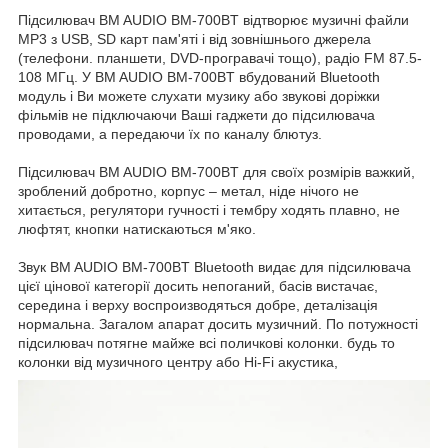
Підсилювач BM AUDIO BM-700BT відтворює музичні файли
MP3 з USB, SD карт пам'яті і від зовнішнього джерела
(телефони. планшети, DVD-програвачі тощо), радіо FM 87.5-
108 МГц. У BM AUDIO BM-700BT вбудований Bluetooth
модуль і Ви можете слухати музику або звукові доріжки
фільмів не підключаючи Ваші гаджети до підсилювача
проводами, а передаючи їх по каналу блютуз.
Підсилювач BM AUDIO BM-700BT для своїх розмірів важкий,
зроблений добротно, корпус – метал, ніде нічого не
хитається, регулятори гучності і тембру ходять плавно, не
люфтят, кнопки натискаються м'яко.
Звук BM AUDIO BM-700BT Bluetooth видає для підсилювача
цієї цінової категорії досить непоганий, басів вистачає,
середина і верху воспроизводяться добре, деталізація
нормальна. Загалом апарат досить музичний. По потужності
підсилювач потягне майже всі поличкові колонки. будь то
колонки від музичного центру або Hi-Fi акустика,