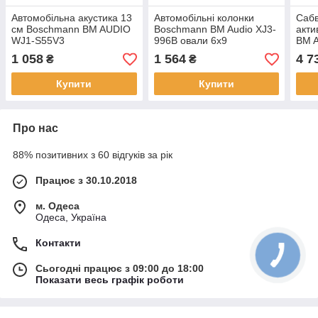
Автомобільна акустика 13
Автомобільні колонки
Саб
см Boschmann BM AUDIO
Boschmann BM Audio XJ3-
акт
WJ1-S55V3
996B овали 6x9
BM 
чотирисмугові 500W
корп
1 058
1 564
4 7
₴
₴
Купити
Купити
Про нас
88% позитивних з 60 відгуків за рік
Працює з 30.10.2018
м. Одеса
Одеса, Україна
Контакти
Сьогодні працює з 09:00 до 18:00
Показати весь графік роботи