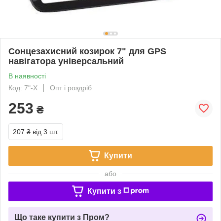
Сонцезахисний козирок 7" для GPS
навігатора універсальний
В наявності
Код: 7"-X
Опт і роздріб
253
₴
207 ₴
від 3 шт.
Купити
або
Купити з
Що таке купити з Пром?