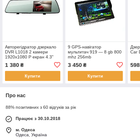
Авторегідратор дзеркало
9 GPS-навігатор
Дзер
DVR L1018 2 камери
мультитач 919 — 8 gb 800
Car 
1920x1080 P екран 4.3"
mhz 256mb
1 380
3 450
598
₴
₴
Купити
Купити
Про нас
88% позитивних з 60 відгуків за рік
Працює з 30.10.2018
м. Одеса
Одеса, Україна