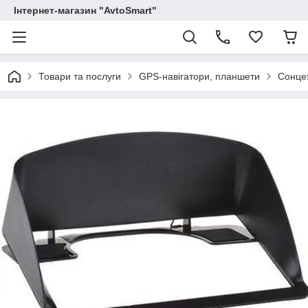
Інтернет-магазин "AvtoSmart"
Товари та послуги
GPS-навігатори, планшети
Сонцез