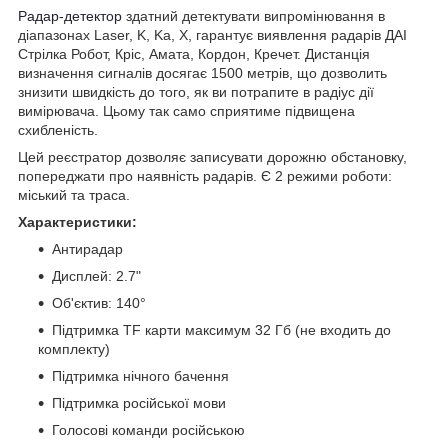
Радар-детектор
здатний детектувати випромінювання в
діапазонах Laser, K, Ka, X, гарантує виявлення радарів ДАІ
Стрілка Робот, Кріс, Амата, Кордон, Кречет. Дистанція
визначення сигналів досягає 1500 метрів, що дозволить
знизити швидкість до того, як ви потрапите в радіус дії
вимірювача. Цьому так само сприятиме підвищена
схибленість.
Цей реєстратор дозволяє записувати дорожню обстановку,
попереджати про наявність радарів. Є 2 режими роботи:
міський та траса.
Характеристики:
Антирадар
Дисплей: 2.7"
Об'єктив: 140°
Підтримка TF карти максимум 32 Гб (не входить до
комплекту)
Підтримка нічного бачення
Підтримка російської мови
Голосові команди російською