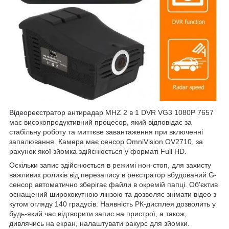
Відеореєстратор
антирадар MHZ 2 в 1 DVR VG3 1080P 7657
має високопродуктивний процесор, який відповідає за
стабільну роботу та миттєве завантаження при включенні
запалювання. Камера має сенсор OmniVision OV2710, за
рахунок якої зйомка здійснюється у форматі Full HD.
Оскільки запис здійснюється в режимі нон-стоп, для захисту
важливих роликів від перезапису в реєстратор вбудований G-
сенсор автоматично зберігає файли в окремій папці. Об'єктив
оснащений ширококутною лінзою та дозволяє знімати відео з
кутом огляду 140 градусів. Наявність РК-дисплея дозволить у
будь-який час відтворити запис на пристрої, а також,
дивлячись на екран, налаштувати ракурс для зйомки.