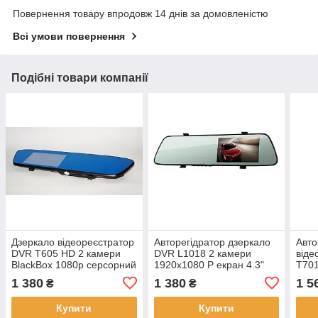
Повернення товару впродовж 14 днів за домовленістю
Всі умови повернення
Подібні товари компанії
Дзеркало відеореєстратор
Авторегідратор дзеркало
Авто
DVR T605 HD 2 камери
DVR L1018 2 камери
віде
BlackBox 1080p серсорний
1920x1080 P екран 4.3"
T701
екран
дво
1 380
1 380
1 5
₴
₴
Full
Купити
Купити