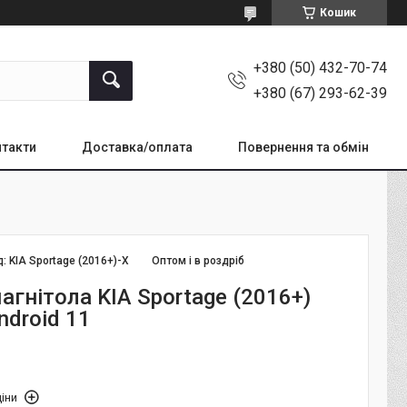
Кошик
+380 (50) 432-70-74
+380 (67) 293-62-39
такти
Доставка/оплата
Повернення та обмін
д:
KIA Sportage (2016+)-X
Оптом і в роздріб
гнітола KIA Sportage (2016+)
ndroid 11
іни