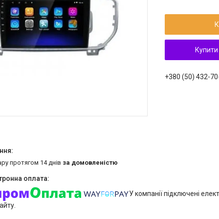
К
Купити
+380 (50) 432-70
ару протягом 14 днів
за домовленістю
У компанії підключені елек
айту.