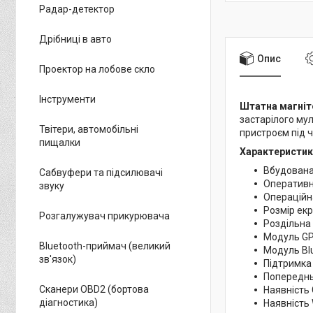
Радар-детектор
Дрібниці в авто
Опис
Проектор на лобове скло
Інструменти
Штатна магніто
застарілого мул
Твітери, автомобільні
пристроєм під ч
пищалки
Характеристик
Вбудована
Сабвуфери та підсилювачі
Оперативн
звуку
Операційна
Розмір екр
Розгалужувач прикурювача
Роздільна
Модуль GP
Bluetooth-приймач (великий
Модуль Blu
зв'язок)
Підтримка 
Попереднь
Сканери OBD2 (бортова
Наявність
діагностика)
Наявність W