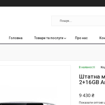
Головна
Товари та послуги
Про нас
Кон
В наявності
Ко
Штатна ма
2+16GB A
9 430 ₴
Показати оптові ц