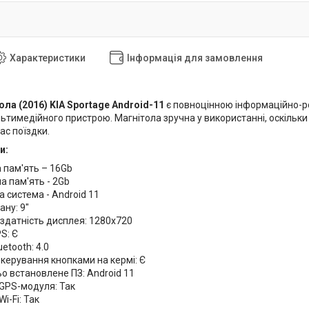
Характеристики
Інформація для замовлення
ла (2016) KIA Sportage Android-11
є повноцінною інформаційно-р
ьтимедійного пристрою. Магнітола зручна у використанні, оскільки
ас поїздки.
и:
 пам'ять – 16Gb
а пам'ять - 2Gb
 система - Android 11
ану: 9"
 здатність дисплея: 1280х720
S: Є
etooth: 4.0
керування кнопками на кермі: Є
о встановлене ПЗ: Android 11
 GPS-модуля: Так
i-Fi: Так