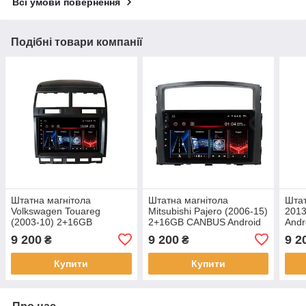
Всі умови повернення
Подібні товари компанії
Штатна магнітола
Штатна магнітола
Штат
Volkswagen Touareg
Mitsubishi Pajero (2006-15)
2013
(2003-10) 2+16GB
2+16GB CANBUS Android
Andr
CANBUS Android 10.1
11
9 200
9 200
9 2
₴
₴
Купити
Купити