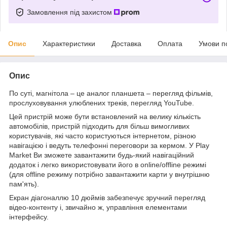
Замовлення під захистом
Опис
Характеристики
Доставка
Оплата
Умови п
Опис
По суті, магнітола – це аналог планшета – перегляд фільмів,
прослуховування улюблених треків, перегляд YouTube.
Цей пристрій може бути встановлений на велику кількість
автомобілів, пристрій підходить для більш вимогливих
користувачів, які часто користуються інтернетом, різною
навігацією і ведуть телефонні переговори за кермом. У Play
Market Ви зможете завантажити будь-який навігаційний
додаток і легко використовувати його в online/offline режимі
(для offline режиму потрібно завантажити карти у внутрішню
пам'ять).
Екран діагоналлю 10 дюймів забезпечує зручний перегляд
відео-контенту і, звичайно ж, управління елементами
інтерфейсу.