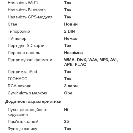
Наявність Wi-Fi
Так
Наявність Bluetooth
Так
Наявність GPS-модуля
Так
Стан
Новий
Типорозмір
2 DIN
TV-тюнер
Немає
Порт для SD-карти
Так
Передня панель
Незнімна
Підтримувані формати
WMA, DivX, WAV, MP3, AVI,
APE, FLAC
Підтримка iPod
Так
ГЛОНАСС
Так
RCA-виходи
3 пари
Сумісність з маркою
Opel
Додаткові характеристики
Пульт дистанційного
Ні
керування
Пам'ять станцій
25
Функція запису
Так