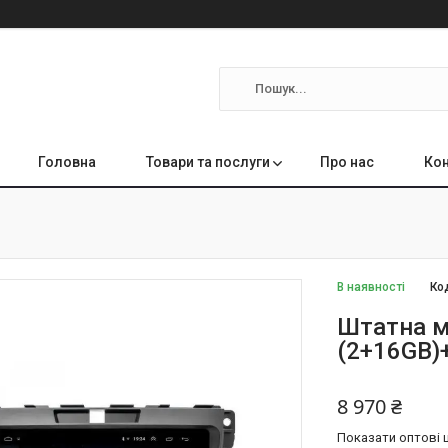
Головна
Товари та послуги
Про нас
Кон
В наявності
Ко
Штатна м
(2+16GB)
8 970 ₴
Показати оптові ц