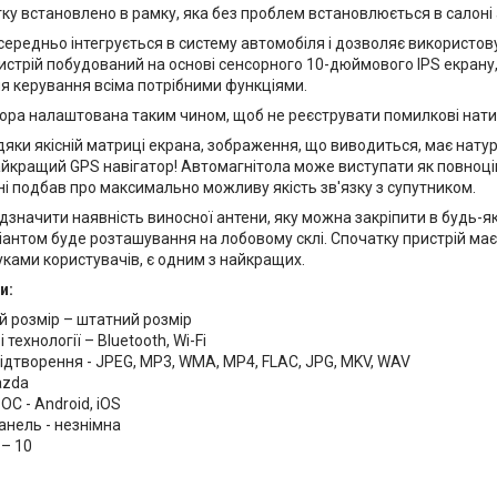
ку встановлено в рамку, яка без проблем встановлюється в салоні 
ередньо інтегрується в систему автомобіля і дозволяє використову
Пристрій побудований на основі сенсорного 10-дюймового IPS екран
для керування всіма потрібними функціями.
сора налаштована таким чином, щоб не реєструвати помилкові натис
дяки якісній матриці екрана, зображення, що виводиться, має натур
айкращий GPS навігатор! Автомагнітола може виступати як повноцін
ні подбав про максимально можливу якість зв'язку з супутником.
значити наявність виносної антени, яку можна закріпити в будь-як
антом буде розташування на лобовому склі. Спочатку пристрій має
уками користувачів, є одним з найкращих.
и:
 розмір – штатний розмір
технології – Bluetooth, Wi-Fi
ідтворення - JPEG, MP3, WMA, MP4, FLAC, JPG, MKV, WAV
azda
ОС - Android, iOS
анель - незнімна
 – 10