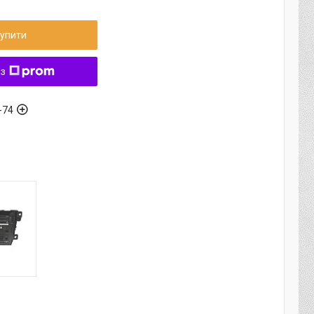
упити
 з
-74