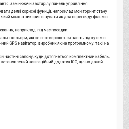
авто, замінюючи застарілу панель управління.
вати деякі корисні функції, наприклад моніторинг стану
у, який можна використовувати як для перегляду фільмів
кання, наприклад, під час посадки.
альні кольори, які не спотворюються навіть під кутом в
ний GPS навігатор, виробник як на програмному, так і на
ій частині салону, куди дотягнеться комплектний кабель,
 встановлений навігаційний додаток IGO, що на даний