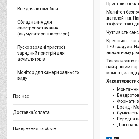
Пристрій спочат
Все для автомобіля
Магнітол безпос
деталей і тд. 
Обладнання для
та фото, так і 
електропостачання
Чутливість сен
(акумулятори, інвертори)
Крім цього, зав
170 градусів. Н
Пуско зарядні пристрої,
апаратному рів
зарядний пристрій для
акумуляторів
Також можна від
найкращим варі
Монітор для камери заднього
момент, за відг
виду
Характеристик
Монтажний
Бездротові 
Про нас
Формати в
Бренд - M
Доставка/оплата
Сумісність 
Передня п
Діагональ
Повернення та обмін