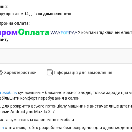
ару протягом 14 днів
за домовленістю
У компанії підключені елек
айту.
Характеристики
Інформація для замовлення
томобіль
сучаснішим – бажання кожного водія, тільки заради цієї 
 збільшити комфорт перебування в салоні.
, для розкриття всього потенціалу машини не вистачає лише штатно
теми Android для Mazda X-7.
 та сумісність із салоном автомобіля.
ла
є штатною, тобто розроблена безпосередньо для однієї моделі а