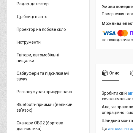
Радар-детектор
повернення тов
Дрібниці в авто
Проектор на лобове скло
не покидаючи с
Інструменти
Твітери, автомобільні
пищалки
Опис
Сабвуфери та підсилювачі
звуку
Розгалужувач прикурювача
Зробити свій
ав
хоч мінімально
Bluetooth-приймач (великий
Але, як правило
зв'язок)
операційної сис
Швидкий монтаж
Сканери OBD2 (бортова
Ця
автомагніто
діагностика)