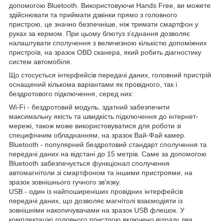
допомогою Bluetooth. Використовуючи Hands Free, ви можете
здійснювати та приймати дзвінки прямо з головного
пристрою, це значно безпечніше, ніж тримати смартфон у
руках за кермом. При цьому блютуз з'єднання дозволяє
налаштувати сполучення з величезною кількістю допоміжних
пристроїв, на зразок OBD сканера, який робить діагностику
систем автомобіля.
Що стосується інтерфейсів передачі даних, головний пристрій
оснащений кількома варіантами як провідного, так і
бездротового підключення, серед них:
Wi-Fi - бездротовий модуль, здатний забезпечити
максимальну якість та швидкість підключення до інтернет-
мережі, також може використовуватися для роботи зі
специфічним обладнанням, на зразок Вай-Фай камер.
Bluetooth - популярний бездротовий стандарт сполучення та
передачі даних на відстані до 15 метрів. Саме за допомогою
Bluetooth забезпечується функціонал сполучення
автомагнітоли зі смартфоном та іншими пристроями, на
зразок зовнішнього гучного зв'язку.
USB - один із найпоширеніших провідних інтерфейсів
передачі даних, що дозволяє магнітолі взаємодіяти із
зовнішніми накопичувачами на зразок USB флешок. У
комплектацію головного пристрою включено відразу два