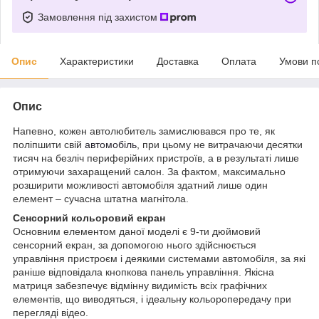
Замовлення під захистом
Опис
Характеристики
Доставка
Оплата
Умови п
Опис
Напевно, кожен автолюбитель замислювався про те, як
поліпшити свій
автомобіль
, при цьому не витрачаючи десятки
тисяч на безліч периферійних пристроїв, а в результаті лише
отримуючи захаращений салон. За фактом, максимально
розширити можливості автомобіля здатний лише один
елемент – сучасна штатна магнітола.
Сенсорний кольоровий екран
Основним елементом даної моделі є 9-ти дюймовий
сенсорний екран, за допомогою нього здійснюється
управління пристроєм і деякими системами автомобіля, за які
раніше відповідала кнопкова панель управління. Якісна
матриця забезпечує відмінну видимість всіх графічних
елементів, що виводяться, і ідеальну кольоропередачу при
перегляді відео.