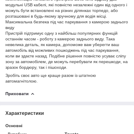
модульні USB кабелі, які повністю незалежні один від одного і
можуть бути встановлені на різних ділянках торпедо, або
розташовані в будь-якому зручному для водія місці.
Максимальна безпека під час паркування з камерою заднього
виду
Пристрій підтримує одну з найбільш популярних функцій
останнім часом - роботу з камерою заднього виду. Така
невелика деталь, як камера, допоможе вам уберегти ваш
автомобіль від можливих пошкоджень під час паркування,
коли ви здаєте назад. Подібне рішення повністю усуває сліпу
зону за автомобілем, де можуть перебувати як перешкоди, на
зразок бордюру, так і пішоходи.
Зробіть своє авто ще краще разом із штатною
автомагнітолою.
Приховати
Характеристики
Основні
Виробник
Toyota