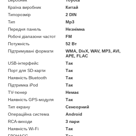
Країна виробник
Китай
Типорозмір
2 DIN
Тип
Mp3
Передня панель
Незнімна
Робочі діапазони частот
FM
Потужність
52 Вт
Підтримувані формати
WMA, DivX, WAV, MP3, AVI,
APE, FLAC
USB-інтерфейс
Так
Порт для SD-карти
Так
Наявність Bluetooth
Так
Підтримка iPod
Так
TV-тюнер
Немає
Наявність GPS-модуля
Так
Тип екрану
Сенсорний
Операційна система
Android
RCA-виходи
3 пари
Наявність Wi-Fi
Так
ГЛОНАСС
Так