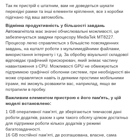
Так як пристрій є штатним, вам не доведеться шукати
перехідні рамки та інші елементи кріплення, все з коробки
підігнано під ваш автомобіль.
Відмінна продуктивність у більшості завдань
Автомагнітола
має значні обчислювальні можливості, це
забезпечується завдяки процесору MediaTek MT8227.
Процесор легко справляється з більшістю повсякденних
завдань, на кшталт роботи з мультимедійними файлами,
використання інтернету і т.д. За обробку візуальної складової
відповідає графічний прискорювач, який знімає частину
навантаження з CPU. Можливості GPU не обмежуються
підтримкою графічної оболонки системи, при необхідності він
може справлятися навіть із деякими простими мобільними
іграми, які зможуть розважити вас, наприклад, якщо ви
потрапили в пробку.
Важливим елементом пристрою є його пам'ять, у цій
моделі встановлено:
1 GB оперативної пам'яті, де зберігаються тимчасові дані
роботи додатків, разом з цим такого обсягу цілком достатньо
для підтримки роботи кількох додатків у режимі
багатозадачності.
16 GB постійної пам'яті, де розташована, власне, сама