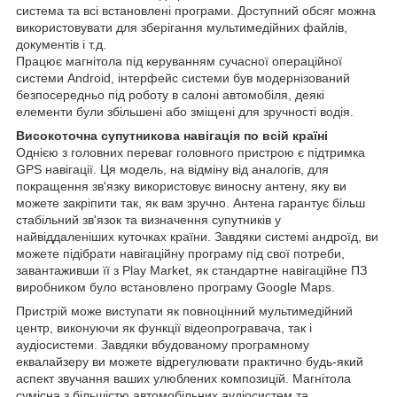
система та всі встановлені програми. Доступний обсяг можна
використовувати для зберігання мультимедійних файлів,
документів і т.д.
Працює магнітола під керуванням сучасної операційної
системи Android, інтерфейс системи був модернізований
безпосередньо під роботу в салоні автомобіля, деякі
елементи були збільшені або зміщені для зручності водія.
Високоточна супутникова навігація по всій країні
Однією з головних переваг головного пристрою є підтримка
GPS навігації. Ця модель, на відміну від аналогів, для
покращення зв'язку використовує виносну антену, яку ви
можете закріпити так, як вам зручно. Антена гарантує більш
стабільний зв'язок та визначення супутників у
найвіддаленіших куточках країни. Завдяки системі андроїд, ви
можете підібрати навігаційну програму під свої потреби,
завантаживши її з Play Market, як стандартне навігаційне ПЗ
виробником було встановлено програму Google Maps.
Пристрій може виступати як повноцінний мультимедійний
центр, виконуючи як функції відеопрогравача, так і
аудіосистеми. Завдяки вбудованому програмному
еквалайзеру ви можете відрегулювати практично будь-який
аспект звучання ваших улюблених композицій. Магнітола
сумісна з більшістю автомобільних аудіосистем та