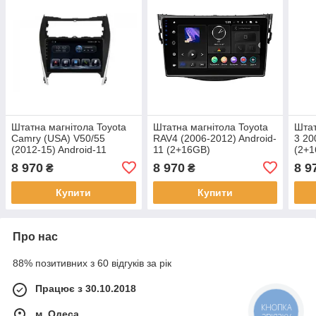
Штатна магнітола Toyota
Штатна магнітола Toyota
Штат
Camry (USA) V50/55
RAV4 (2006-2012) Android-
3 20
(2012-15) Android-11
11 (2+16GB)
(2+
(2+16GB)
Andr
8 970
8 970
8 9
₴
₴
Купити
Купити
Про нас
88% позитивних з 60 відгуків за рік
Працює з 30.10.2018
КНОПКА
м. Одеса
ЗВ'ЯЗКУ