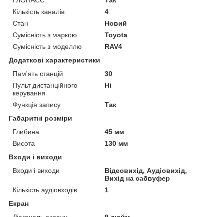
Кількість каналів
4
Стан
Новий
Сумісність з маркою
Toyota
Сумісність з моделлю
RAV4
Додаткові характеристики
Пам'ять станцій
30
Пульт дистанційного
Ні
керування
Функція запису
Так
Габаритні розміри
Глибина
45 мм
Висота
130 мм
Входи і виходи
Входи і виходи
Відеовихід, Аудіовихід,
Вихід на сабвуфер
Кількість аудіовходів
1
Екран
Діагональ екрану
9 дюйм