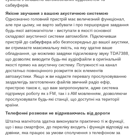
сабвуферів.
Якісне звучання з вашою акустичною системою
Однозначно головний пристрій має величезний функціонал,
але при цьому, не варто забувати і про першорядне завдання
будь-якої автомагнітоли - виступати в якості основної
складової акустичної системи автомобіля. Підключивши
пристрій до
сабвуфера
або безпосередньо до вашої акустики,
ви отримаєте максимальну якість, на яку здатне ваше
обладнання, це можливо завдяки підсилювачу звуку TDA7388,
що дозволяє виводити будь-які аудіофайли в оригінальній
якості прямо на акустичну систему. Потужності на канал
достатньо повноцінного розкриття всіх елементів
автоакустики. Якщо ж ви надаєте перевагу прослуховуванню
заздалегідь заготовлених файлів звичний радіо ефір,
пристрою також є, що вам запропонувати, адже система
підтримує роботу як з FM, так і з AM мовленням, дозволяючи
прослуховувати будь-які станції, що доступні на території
країни.
Телефонні розмови не відриваючись від дороги
Штатна магнітола здатна виконувати практично ті ж функції,
що і ваш смартфон, до переліку входить і функція відповіді на
дзвінки, яка працює за умови сполучення з телефоном за