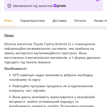
Замовлення під захистом
Опис
Характеристики
Доставка
Оплата
Умови п
Опис
Штатна магнітола Toyota Camry Android-11 є повноцінною
інформаційно-розважальною системою, яка прийшла на
заміну застарілого мультимедійного пристрою. Вона
виготовлена ​​із високоякісних матеріалів, а її форма ідеально
підходить під панель машини.
Особливості:
GPS навігація надає можливість вибрати необхідну
платформу та карту
Навігаційні програми працюють як із підключенням
інтернету, так і офлайн.
Вони дають можливість зорієнтуватися у незнайомій
місцевості, знайти оптимальний маршрут та
відображають наявність пробок. Встановити програму