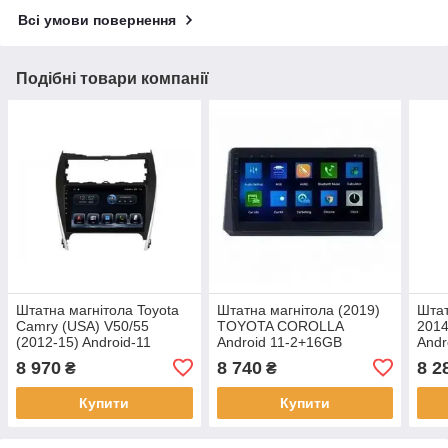
Всі умови повернення
Подібні товари компанії
Штатна магнітола Toyota
Штатна магнітола (2019)
Штат
Camry (USA) V50/55
TOYOTA COROLLA
2014
(2012-15) Android-11
Android 11-2+16GB
Andr
(2+16GB)
8 970
8 740
8 2
₴
₴
Купити
Купити