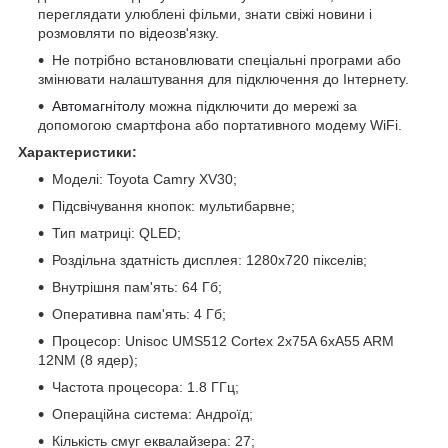
переглядати улюблені фільми, знати свіжі новини і
розмовляти по відеозв'язку.
Не потрібно встановлювати спеціальні програми або
змінювати налаштування для підключення до Інтернету.
Автомагнітолу
можна підключити до мережі за
допомогою смартфона або портативного модему WiFi.
Характеристики:
Моделі: Toyota Camry XV30;
Підсвічування кнопок: мультибарвне;
Тип матриці: QLED;
Роздільна здатність дисплея: 1280x720 пікселів;
Внутрішня пам'ять: 64 Гб;
Оперативна пам'ять: 4 Гб;
Процесор: Unisoc UMS512 Cortex 2x75A 6xA55 ARM
12NM (8 ядер);
Частота процесора: 1.8 ГГц;
Операційна система: Андроїд;
Кількість смуг еквалайзера: 27;