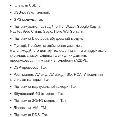
Кількість USB: 3;
USB-роз'єм: тильний;
GPS модуль: Так;
Підтримуване навігаційне ПЗ: Waze, Google Карти,
Navitel, iGo, Сітігід, Sygic, Here We Go та ін;
Підтримка Bluetooth: вбудований модуль;
Функції: Прийом та здійснення дзвінків з
мультимедійного центру, телефонна книга з підтримкою
кирилиці, список вхідних та вихідних дзвінків,
прослуховування музики з телефону (A2DP).;
DSP процесор: Так;
Рознімання: AV-вхід, AV-вихід, ISO, RCA; Управління
кнопками на кермі: Так;
Підтримка паркувальної камери: Так;
Вбудований 4G інтернет: Так;
Підтримка 3G/4G модемів: Так;
Діапазони: AM, FM;
Підтримка RDS: Так;