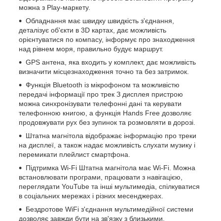
можна з Play-маркету.
Обладнання має швидку швидкість з'єднання,
деталізує об'єкти в 3D картах, дає можливість
орієнтуватися по компасу, інформує про знаходження
над рівнем моря, правильно будує маршрут.
GPS антена, яка входить у комплект, дає можливість
визначити місцезнаходження точно та без затримок.
Функція Bluetooth із мікрофоном та можливістю
передачі інформації про трек З дисплея пристрою
можна синхронізувати телефонні дані та керувати
телефонною книгою, а функція Hands Free дозволяє
продовжувати рух без зупинок та розмовляти в дорозі.
Штатна магнітола відображає інформацію про треки
на дисплеї, а також надає можливість слухати музику і
перемикати плейлист смартфона.
Підтримка Wi-Fi Штатна магнітола має Wi-Fi. Можна
встановлювати програми, працювати з навігацією,
переглядати YouTube та інші мультимедіа, спілкуватися
в соціальних мережах і різних месенджерах.
Бездротове WiFi з'єднання мультимедійної системи
дозволяє завжди бути на зв'язку з близькими,