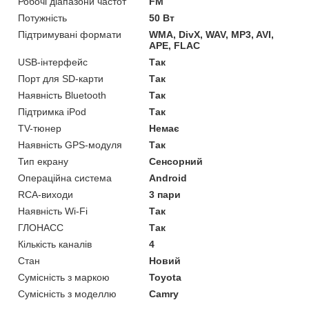
Робочі діапазони частот
FM
Потужність
50 Вт
Підтримувані формати
WMA, DivX, WAV, MP3, AVI,
APE, FLAC
USB-інтерфейс
Так
Порт для SD-карти
Так
Наявність Bluetooth
Так
Підтримка iPod
Так
TV-тюнер
Немає
Наявність GPS-модуля
Так
Тип екрану
Сенсорний
Операційна система
Android
RCA-виходи
3 пари
Наявність Wi-Fi
Так
ГЛОНАСС
Так
Кількість каналів
4
Стан
Новий
Сумісність з маркою
Toyota
Сумісність з моделлю
Camry