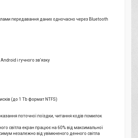
лами передавання даних одночасно через Bluetooth
ndroid і гучного зв'язку
исків (до 1 Тb формат NTFS)
оказання поточної поїздки, читання кодів помилок
ого світла екран працює на 60% від максимальної
ксимум незалежно від увімкненого денного світла