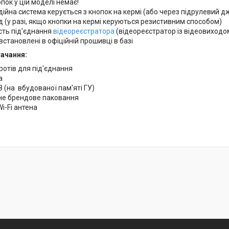
опок у цій моделі немає!
ійна система керується з кнопок на кермі (або через підрулевий 
 (у разі, якщо кнопки на кермі керуються резистивним способом)
сть під'єднання
відеореєстратора
(відеореєстратор із відеовиходо
встановлені в офіційній прошивці в базі
ачання:
отів для під'єднання
а
 (на вбудованої пам'яті ГУ)
не брендове паковання
i-Fi антена