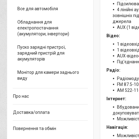
Підсилювач
Все для автомобіля
4 лінійні 
зовнішніх пі
джерела
Обладнання для
AUX (1 віде
електропостачання
(акумулятори, інвертори)
Відео:
1 відеовхі
Пуско зарядні пристрої,
1 відеовхі
зарядний пристрій для
AUX-відео
акумуляторів
Під'єднан
Радіо:
Монітор для камери заднього
виду
Радіомоду
FM 87.5-10
AM 522-116
Про нас
Інтернет:
Вбудований
Доставка/оплата
докуповувати
Можливіст
Навігація:
Повернення та обмін
Можливіст