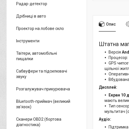
Радар-детектор
Дрібниці в авто
Опис
Проектор на лобове скло
Інструменти
Штатна маг
Версія
And
Твітери, автомобільні
Процесор:
пищалки
GPS чипс
щільної житл
Сабвуфери та підсилювачі
Оперативн
звуку
Вбудована
Дисплей:
Розгалужувач прикурювача
Екран 10 
мають велики
Bluetooth-приймач (великий
Тип сенсор
зв'язок)
мультитач (
Сканери OBD2 (бортова
Аудіо:
діагностика)
Підтримка