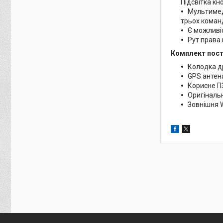
Підсвітка кн
Мультимед
трьох команд
Є можливі
Рут права 
Комплект пост
Колодка др
GPS антен
Корисне ПЗ
Оригіналь
Зовнішня W