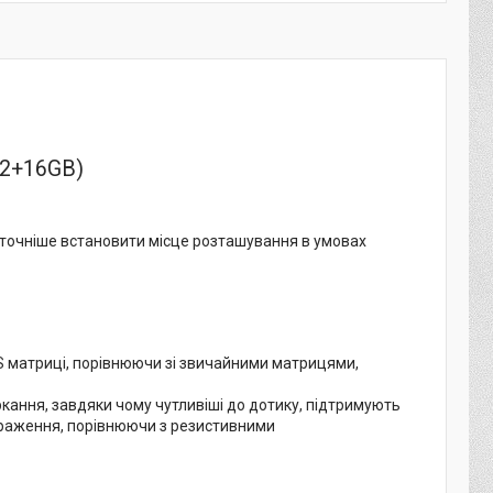
(2+16GB)
точніше встановити місце розташування в умовах
PS матриці, порівнюючи зі звичайними матрицями,
ркання, завдяки чому чутливіші до дотику, підтримують
ображення, порівнюючи з резистивними