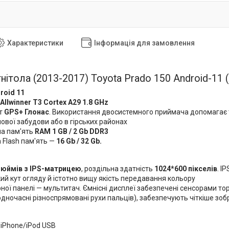
Характеристики
Інформація для замовлення
нітола (2013-2017) Toyota Prado 150 Android-11 
roid 11
Allwinner T3
Сortex A29 1.8 GHz
ет
GPS+ Глонас
. Використання двосистемного приймача допомагає 
ової забудови або в гірських районах
а пам'ять
RAM 1 GB / 2 Gb DDR3
 Flash пам'ять —
16 Gb / 32 Gb.
дюймів з IPS-матрицею
, роздільна здатність
1024*600 пікселів
. I
й кут огляду й істотно вищу якість передавання кольору
ної панелі — мультитач. Ємнісні дисплеї забезпечені сенсорами то
одночасні різноспрямовані рухи пальців), забезпечують чіткіше з
 iPhone/iPod USB