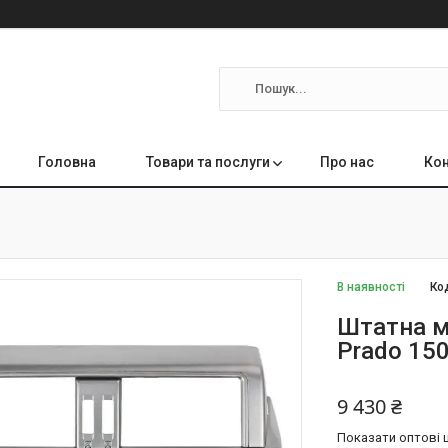
Головна
Товари та послуги
Про нас
Кон
В наявності
Ко
Штатна м
Prado 150
9 430 ₴
Показати оптові ц