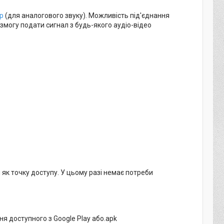
р
(для аналогового звуку). Можливість під'єднання
 змогу подати сигнал з будь-якого аудіо-відео
як точку доступу. У цьому разі немає потреби
я доступного з Google Play або.apk