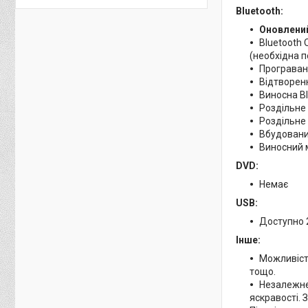
Bluetooth:
Оновлений
Bluetooth
(необхідна п
Програван
Відтворенн
Виносна B
Роздільне
Роздільне 
Вбудований
Виносний 
DVD:
Немає
USB:
Доступно 
Інше:
Можливість
тощо.
Незалежне
яскравості. 