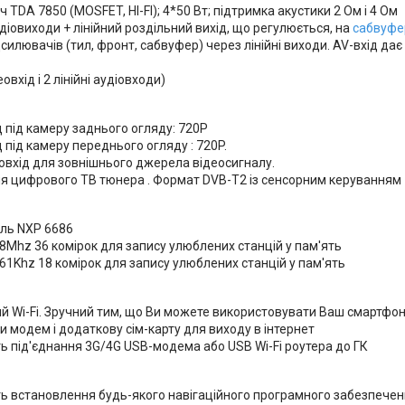
 TDA 7850 (MOSFET, HI-FI); 4*50 Вт; підтримка акустики 2 Oм і 4 Ом
аудіовиходи + лінійний роздільний вихід, що регулюється, на
сабвуфе
дсилювачів (тил, фронт, сабвуфер) через лінійні виходи. AV-вхід дає
овхід і 2 лінійні аудіовходи)
д під камеру заднього огляду: 720P
д під камеру переднього огляду : 720P.
овхід для зовнішнього джерела відеосигналу.
ня цифрового ТВ тюнера . Формат DVB-T2 із сенсорним керуванням
ль NXP 6686
8Mhz 36 комірок для запису улюблених станцій у пам'ять
1Khz 18 комірок для запису улюблених станцій у пам'ять
 Wi-Fi. Зручний тим, що Ви можете використовувати Ваш смартфон 
 модем і додаткову сім-карту для виходу в інтернет
ь під'єднання 3G/4G USB-модема або USB Wi-Fi роутера до ГК
ь встановлення будь-якого навігаційного програмного забезпеченн