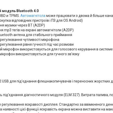
 модуль Bluetooth 4.0
 OBD и TPMS.
Автомагнітола
може працювати з двома й більше кана
окупка відповідних пристроїв і ПЗ для OS Android)
ня музики через BT (A2DP)
я mp3 тегів на екрані автомагнітоли (A2DP)
luetooth антена для стабільного приймання
 регулювання чутливості мікрофона
регулювання рівня гучності під час розмови
 мікрофон використовується для голосового керування в системе A
мікрофон використовується для гучного зв'язку
2 USB для під'єднання флешнакопичувачів і переносних жорстких д
 під'єднання діагностичного модуля (ELM 327). Витрата палива, п
 регулювання яскравості дисплея. Стандартно за ввімкненого денн
За наявності цієї функції яскравість екрана можна виставити на ма