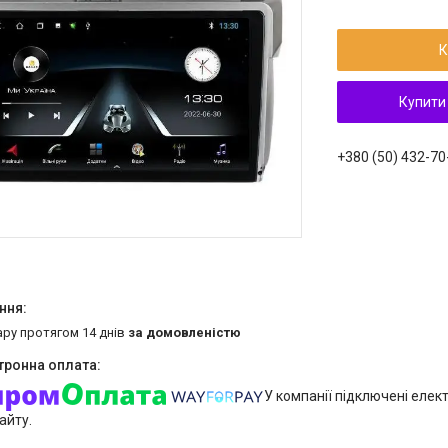
К
Купити
+380 (50) 432-70
ару протягом 14 днів
за домовленістю
У компанії підключені елек
айту.