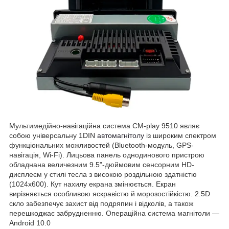
Мультимедійно-навігаційна система CM-play 9510 являє
собою універсальну 1DIN
автомагнітолу
із широким спектром
функціональних можливостей (Bluetooth-модуль, GPS-
навігація, Wi-Fi). Лицьова панель однодинового пристрою
обладнана величезним 9.5"-дюймовим сенсорним HD-
дисплеєм у стилі тесла з високою роздільною здатністю
(1024х600). Кут нахилу екрана змінюється. Екран
вирізняється особливою яскравістю й морозостійкістю. 2.5D
скло забезпечує захист від подряпин і відколів, а також
перешкоджає забрудненню. Операційна система магнітоли —
Android 10.0