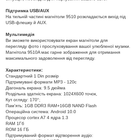
Підтримка USB/AUX
На тильній частині магнітоли 9510 розкладається вихід під
USB-флешку й AUX.
Мультимедія
Ви зможете використовувати екран магнітоли для
перегляду фото і прослуховування вашої улюбленої музики.
Магнітола 9510A має гарне зображення для отримання
максимального задоволення від перегляду.
Характеристики:
Стандартний 1 Din розмір
Підтримувані формати MP3 - 120с
Діагональ екрана: 9.5 дюйма
Роздільна здатність екрана: 1024Х600 точок,
Кут огляду: 170°;
Пам'ять: 1GB DDR3 RAM+16GB NAND Flash
Операційна система: Android 10.0
Процесор cortex A7 4 ядра 1.3
RAM 1Гб
ROM 16 ГБ
Підтримуваний формат відтворення аудіо: