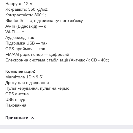
Напруга: 12 V
Яскравість: 350 кд/м2;
Контрастність: 300:1;
Bluetooth — є, підтримка гучного зв'язку
AV-In (Відеовхід) — є
Wi-Fi — є
Аудіовихід: так
Підтримка USB — так
GPS-приймач — так
FM/AM радіотюнер — цифровий
Електронна система стабілізації (Антишок): CD - 40c;
Комплектація:
Магнітола 1Din 9.5"
Дроту для під'єднання
Пульт керування, пульт на кермо
GPS антена
USB-шнур
Паковання
Приховати