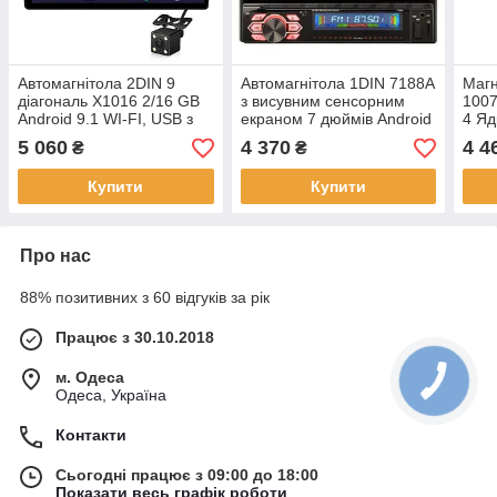
Автомагнітола 2DIN 9
Автомагнітола 1DIN 7188A
Магн
діагональ X1016 2/16 GB
з висувним сенсорним
1007
Android 9.1 WI-FI, USB з
екраном 7 дюймів Android
4 Яд
камерою заднього виду
2/16Gb
авто
5 060
4 370
4 4
₴
₴
Купити
Купити
Про нас
88% позитивних з 60 відгуків за рік
Працює з 30.10.2018
м. Одеса
Одеса, Україна
Контакти
Сьогодні працює з 09:00 до 18:00
Показати весь графік роботи