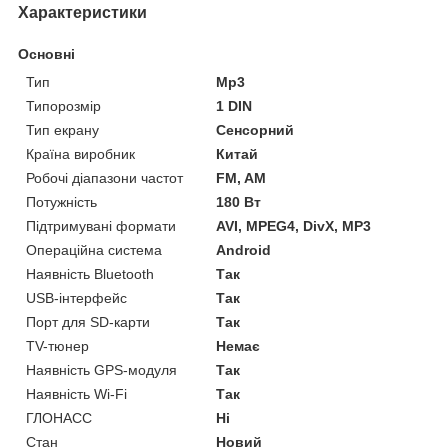
Характеристики
Основні
Тип
Mp3
Типорозмір
1 DIN
Тип екрану
Сенсорний
Країна виробник
Китай
Робочі діапазони частот
FM, AM
Потужність
180 Вт
Підтримувані формати
AVI, MPEG4, DivX, MP3
Операційна система
Android
Наявність Bluetooth
Так
USB-інтерфейс
Так
Порт для SD-карти
Так
TV-тюнер
Немає
Наявність GPS-модуля
Так
Наявність Wi-Fi
Так
ГЛОНАСС
Ні
Стан
Новий