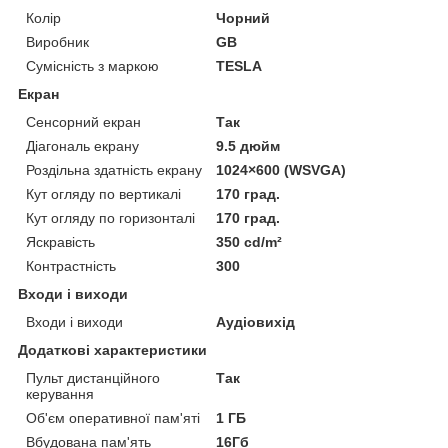
Колір
Чорний
Виробник
GB
Сумісність з маркою
TESLA
Екран
Сенсорний екран
Так
Діагональ екрану
9.5 дюйм
Роздільна здатність екрану
1024×600 (WSVGA)
Кут огляду по вертикалі
170 град.
Кут огляду по горизонталі
170 град.
Яскравість
350 cd/m²
Контрастність
300
Входи і виходи
Входи і виходи
Аудіовихід
Додаткові характеристики
Пульт дистанційного
Так
керування
Об'єм оперативної пам'яті
1 ГБ
Вбудована пам'ять
16Гб