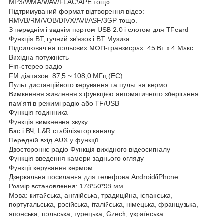
MP3/WMA/WAV/FLAC/APE тощо.
Підтримуваний формат відтворення відео:
RMVB/RM/VOB/DIVX/AVI/ASF/3GP тощо.
З переднім і заднім портом USB 2.0 і слотом для TFcard
Функція BT, гучний зв'язок і BT Музика
Підсилювач на польових МОП-транзисрах: 45 Вт х 4 Макс.
Вихідна потужність
Fm-стерео радіо
FM діапазон: 87,5 ~ 108,0 МГц (ЕС)
Пульт дистанційного керування та пульт на кермо
Вимкнення живлення з функцією автоматичного зберігання
пам'яті в режимі радіо або TF/USB
Функція годинника
Функція вимкнення звуку
Бас і ВЧ, L&R стабілізатор каналу
Передній вхід AUX у функції
Двостороннє радіо Функція вихідного відеосигналу
Функція введення камери заднього огляду
Функції керування кермом
Дзеркальна посилання для телефона Android/iPhone
Розмір встановлення: 178*50*98 мм
Мова: китайська, англійська, традиційна, іспанська,
португальська, російська, італійська, німецька, французька,
японська, польська, турецька, Gzech, українська