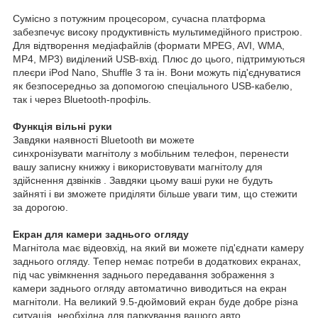
Сумісно з потужним процесором, сучасна платформа
забезпечує високу продуктивність мультимедійного пристрою.
Для відтворення медіафайлів (формати MPEG, AVI, WMA,
MP4, MP3) виділений USB-вхід. Плюс до цього, підтримуються
плеєри iPod Nano, Shuffle 3 та ін. Вони можуть під'єднуватися
як безпосередньо за допомогою спеціального USB-кабелю,
так і через Bluetooth-профіль.
Функція вільні руки
Завдяки наявності Bluetooth ви можете
синхронізувати магнітолу з мобільним телефон, перенести
вашу записну книжку і використовувати магнітолу для
здійснення дзвінків . Завдяки цьому ваші руки не будуть
зайняті і ви зможете приділяти більше уваги тим, що стежити
за дорогою.
Екран для камери заднього огляду
Магнітола має відеовхід, на який ви можете під'єднати камеру
заднього огляду. Тепер немає потреби в додаткових екранах,
під час увімкнення заднього передавання зображення з
камери заднього огляду автоматично виводиться на екран
магнітоли. На великий 9.5-дюймовий екран буде добре різна
ситуація, необхідна для паркування вашого авто.