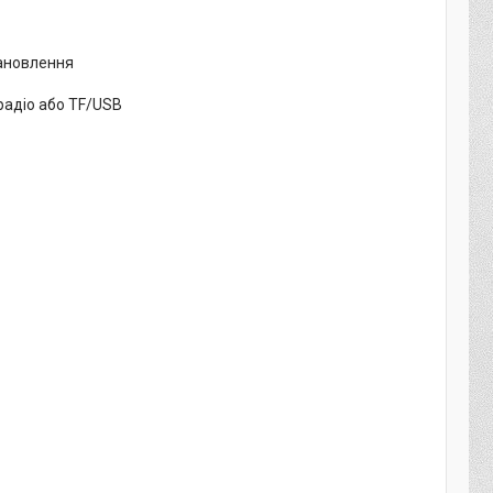
тановлення
радіо або TF/USB