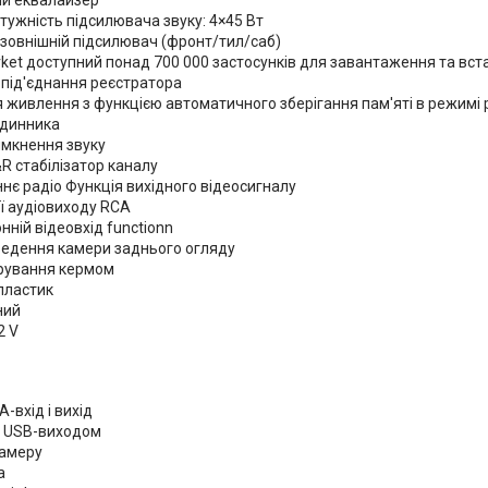
тужність підсилювача звуку: 4×45 Вт
 зовнішній підсилювач (фронт/тил/саб)
rket доступний понад 700 000 застосунків для завантаження та вс
 під'єднання реєстратора
 живлення з функцією автоматичного зберігання пам'яті в режимі 
одинника
имкнення звуку
L&R стабілізатор каналу
нє радіо Функція вихідного відеосигналу
ї аудіовиходу RCA
ній відеовхід functionn
ведення камери заднього огляду
ерування кермом
пластик
ний
2 V
-вхід і вихід
з USB-виходом
камеру
а