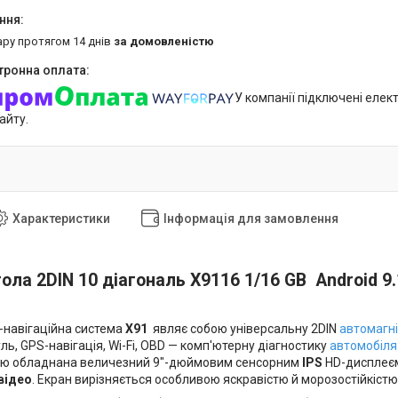
ару протягом 14 днів
за домовленістю
У компанії підключені елек
айту.
Характеристики
Інформація для замовлення
ола 2DIN 10 діагональ X9116 1/16 GB Android 9.
навігаційна система
X91
являє собою універсальну 2DIN
автомагн
ль, GPS-навігація, Wi-Fi, OBD — комп'ютерну діагностику
автомобіля
ою обладнана величезний 9"-дюймовим сенсорним
IPS
HD-дисплеєм
відео
. Екран вирізняється особливою яскравістю й морозостійкістю.