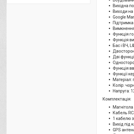
Вихідна по
Виходи на
Google Ma
Підтримка
Вимкнення
Функція г
Функція в
Бас і ВЧ, 
Двосторон
Дві функці
Односторон
Функція в
Функції к
Матеріал: 
Колір: чор
Напруга: 1
Комплектація:
Магнітола
Кабель RCA
1 кабелю 
Вихід під 
GPS антен