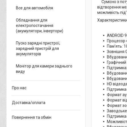
Сумісно з по
відтворення ме
Все для автомобіля
можливість під'
Характеристики
Обладнання для
електропостачання
(акумулятори, інвертори)
ANDROID 9
Процесор 
Пуско зарядні пристрої,
Пам'ять: 
зарядний пристрій для
Зовнішня 
акумуляторів
Вбудован
Графічний
Монітор для камери заднього
Підтримка:
виду
Вбудовани
Вбудовани
HD відеоде
Про нас
Підтримка
Формат ау
Формат ві
Доставка/оплата
Формат зо
Заводське
Підтримка 
Повернення та обмін
Можливіст
Вбудовани