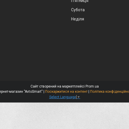
Пʼятниця
Субота
Неділя
Сайт створений на маркетплейсі
Prom.ua
Інтернет-магазин "AvtoSmart" |
Поскаржитися на контент
|
Політика конфіденційно
Select Language
▼