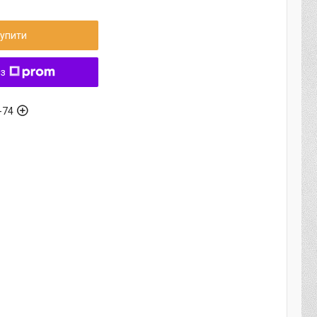
упити
 з
-74