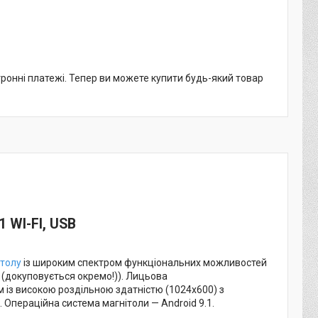
тронні платежі. Тепер ви можете купити будь-який товар
1 WI-FI, USB
ітолу
із широким спектром функціональних можливостей
(докуповується окремо!)). Лицьова
 із високою роздільною здатністю (1024х600) з
 Операційна система магнітоли — Android 9.1.