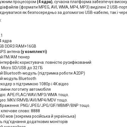
тужним процесором
(4 ядра)
, сучасна платформа забезпечує висок
діафайлів (формати MPEG, AVI, WMA, MP4, MP3) виділені 2 USB-порт
єднуватися як безпосередньо за допомогою USB-кабелю, так і через 
:
.1
4 ядра
1GB DDR3 RAM+16GB
GPS антена
(у комплекті)
ий FM/AM тюнер
 інтерфейс користувача: повністю русифікований
 Micro SD/USB до 32 ГБ
й Bluetooth-модуль (підтримка роботи A2DP)
й модуль Bluetooth
кодер з підтримкою 1080p і 4K відео
 зміни логотипу автомобіля
діо: APE/FLAC/WAV/MP3/WMA тощо.
део: MKV/RMVB/AVI/MP4/MDV тощо.
браження: PNG/JPEG/JPG/GIF/WBMP/BNP тощо.
 ключове слово: 8888
60 мов (зокрема російська й українська)
ь під'єднання додаткових моніторів
й еквалайзер