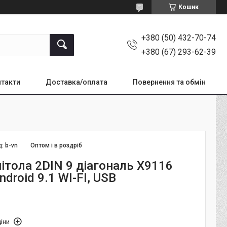
Кошик
+380 (50) 432-70-74
+380 (67) 293-62-39
такти
Доставка/оплата
Повернення та обмін
д:
b-vn
Оптом і в роздріб
ітола 2DIN 9 діагональ X9116
ndroid 9.1 WI-FI, USB
іни