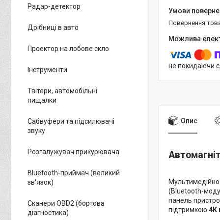
Радар-детектор
повернення тов
Дрібниці в авто
Проектор на лобове скло
не покидаючи с
Інструменти
Твітери, автомобільні
пищалки
Опис
Сабвуфери та підсилювачі
звуку
Розгалужувач прикурювача
Автомагніт
Bluetooth-приймач (великий
Мультимедійно-
зв'язок)
(Bluetooth-моду
панель пристр
Сканери OBD2 (бортова
підтримкою
4K 
діагностика)