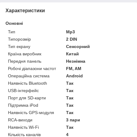
Характеристики
Основні
Тип
Mp3
Типорозмір
2 DIN
Тип екрану
Сенсорний
Країна виробник
Китай
Передня панель
Незнімна
Робочі діапазони частот
FM, AM
Операційна система
Android
Наявність Bluetooth
Так
USB-інтерфейс
Так
Порт для SD-карти
Так
Підтримка iPod
Так
Наявність GPS-модуля
Так
RCA-виходи
3 пари
Наявність Wi-Fi
Так
Кількість каналів
4