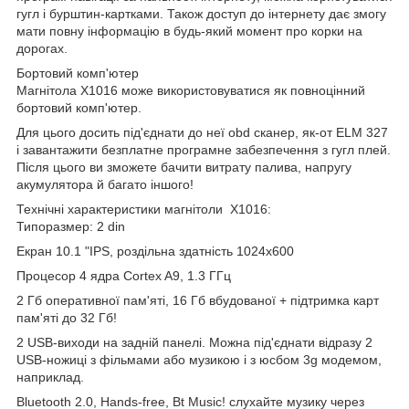
гугл і бурштин-картками. Також доступ до інтернету дає змогу
мати повну інформацію в будь-який момент про корки на
дорогах.
Бортовий комп'ютер
Магнітола X1016 може використовуватися як повноцінний
бортовий комп'ютер.
Для цього досить під'єднати до неї obd сканер, як-от ELM 327
і завантажити безплатне програмне забезпечення з гугл плей.
Після цього ви зможете бачити витрату палива, напругу
акумулятора й багато іншого!
Технічні характеристики магнітоли X1016:
Типоразмер: 2 din
Екран 10.1 "IPS, роздільна здатність 1024x600
Процесор 4 ядра Cortex A9, 1.3 ГГц
2 Гб оперативної пам'яті, 16 Гб вбудованої + підтримка карт
пам'яті до 32 Гб!
2 USB-виходи на задній панелі. Можна під'єднати відразу 2
USB-ножиці з фільмами або музикою і з юсбом 3g модемом,
наприклад.
Bluetooth 2.0, Hands-free, Bt Music! слухайте музику через