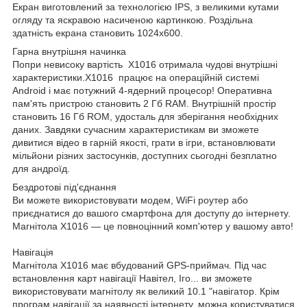
Екран виготовлений за технологією IPS, з великими кутами
огляду та яскравою насиченою картинкою. Роздільна
здатність екрана становить 1024х600.
Гарна внутрішня начинка
Попри невисоку вартість X1016 отримала чудові внутрішні
характеристики.X1016 працює на операційній системі
Android і має потужний 4-ядерний процесор! Оперативна
пам'ять пристрою становить 2 Гб RAM. Внутрішній простір
становить 16 Гб ROM, удосталь для зберігання необхідних
даних. Завдяки сучасним характеристикам ви зможете
дивитися відео в гарній якості, грати в ігри, встановлювати
мільйони різних застосунків, доступних сьогодні безплатно
для андроїд.
Бездротові під'єднання
Ви можете використовувати модем, WiFi роутер або
приєднатися до вашого смартфона для доступу до інтернету.
Магнітола X1016 — це повноцінний комп'ютер у вашому авто!
Навігація
Магнітола X1016 має вбудований GPS-приймач. Під час
встановлення карт навігації Навітел, Іго... ви зможете
використовувати магнітолу як великий 10.1 "навігатор. Крім
програм навігації за наявності інтернету, можна користуватися