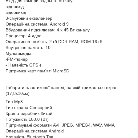
Вхід для камери заднього огляду
відеовхід
відеовихід
3-смуговий еквалайзер
Операційна система: Android 9
Вбудований підсилювач: 4 x 45 Вт каналу
Процесор: 4 ядра
Оперативна пам'ять: 2 гб DDR RAM, ROM 16 гб
Внутрішня пам'ять: 10
Мультимедіа:
-FM-тюнер
- Наявність GPS є
Підтримка карт пам'яті MicroSD
Габарити пластикової панелі, на якій тримається екран
(17,8х10см)
Тип Mp3
Тип екрана Сенсорний
Країна-виробник Китай
Потужність 180.0 (Вт)
Підтримувані формати AVI, JPEG, MPEG4, WAV, WMA
Операційна система Android
Наявність Bluetooth Так