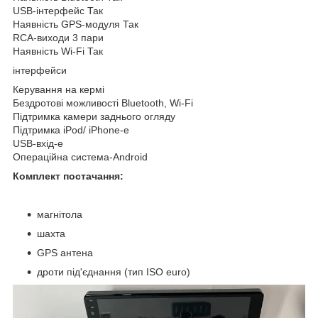
USB-інтерфейс Так
Наявність GPS-модуля Так
RCA-виходи 3 пари
Наявність Wi-Fi Так
інтерфейси
Керування на кермі
Бездротові можливості Bluetooth, Wi-Fi
Підтримка камери заднього огляду
Підтримка iPod/ iPhone-е
USB-вхід-е
Операційна система-Android
Комплект постачання:
магнітола
шахта
GPS антена
дроти під'єднання (тип ISO euro)