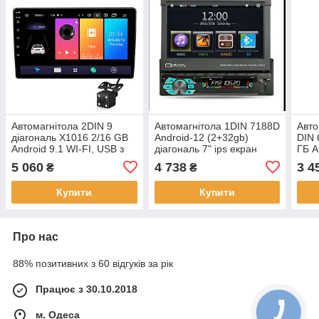
Автомагнітола 2DIN 9
Автомагнітола 1DIN 7188D
Авто
діагональ X1016 2/16 GB
Android-12 (2+32gb)
DIN 
Android 9.1 WI-FI, USB з
діагональ 7" ips екран
ГБ A
камерою заднього виду
Carplay
Унів
5 060
4 738
3 4
₴
₴
магн
Купити
Купити
Про нас
88% позитивних з 60 відгуків за рік
Працює з 30.10.2018
м. Одеса