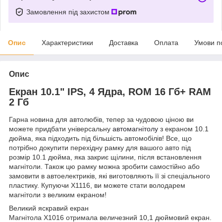
Замовлення під захистом
Опис
Характеристики
Доставка
Оплата
Умови п
Опис
Екран 10.1" IPS, 4 Ядра, ROM 16 Гб+ RAM
2 Гб
Гарна новина для автолюбів, тепер за чудовою ціною ви
можете придбати універсальну
автомагнітолу
з екраном 10.1
дюйма, яка підходить під більшість автомобілів! Все, що
потрібно докупити перехідну рамку для вашого авто під
розмір 10.1 дюйма, яка закриє щілини, після встановлення
магнітоли. Також цю рамку можна зробити самостійно або
замовити в автоелектриків, які виготовляють її зі спеціального
пластику. Купуючи X1116, ви можете стати володарем
магнітоли з великим екраном!
Великий яскравий екран
Магнітола X1016 отримала величезний 10,1 дюймовий екран.