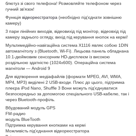
блютуз зі свого телефона! Розмовляйте телефоном через
гучний зв'язок!
Функція
відеореєстратора
(необхідно під'єднати зовнішню
камеру)
3 пари лінійних виходів, відеовихід під монітор, відеовхід під
камеру заднього огляду, вихід під керування кнопок на кермі!
Мультимедійно-навігаційна система X1116 являє собою 1DIN
автомагнітолу з (Bluetooth, Wi-Fi). Лицьова панель обладнана
10.1-дюймовим сенсорним HD-дисплеєм із високою
роздільною здатністю (1024х600). Операційна система
магнітоли — Android 9
Для відтворення медіафайлів (формати MPEG, AVI, WMA,
MP4, MP3) виділені 2 USB-входи. Плюс до цього, підтримка
плеєра iPod Nano, Shuffle 3 Вони можуть під'єднуватися
безпосередньо за допомогою спеціального USB-кабелю, так і
через Bluetooth-профіль.
Вбудований модуль GPS
FM-радио
модуль BlueTooth
Підтримка керування кнопками на кермі
Можливість під'єднання відеореєстратора