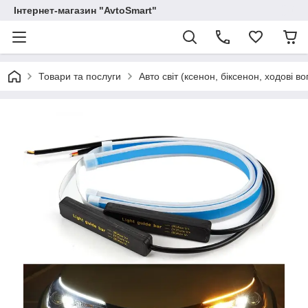
Інтернет-магазин "AvtoSmart"
Товари та послуги
Авто світ (ксенон, біксенон, ходові вог