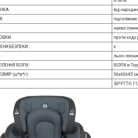
0-36 кг
НКА:
від народже
Я:
підголівни
нахил спин
ОВКИ:
проти ходу 
МЕНИ БЕЗПЕКИ:
є
льон і екош
ЛЕННЯ ISOFIX:
ISOFIX и Top
ЗМІР (ш*в*г):
56х60х43 см
БРУТТО 11,