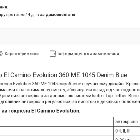
ару протягом 14 днів
за домовленістю
Характеристики
Інформація для замовлення
 El Camino Evolution 360 ME 1045 Denim Blue
amino Evolution 360 ME 1045 вироблене в сучасному дизайні. Крісло
німаючи її на оптимальну висоту, збільшуючи огляд під час подороже
Кріпиться автокрісло за допомогою системи Isofix і Top Tether. Вон
ідголівник автокрісла регулюється за висотою в декількох положенн
автокрісла El Camino Evolution:
автокрісло
0+I, II, III