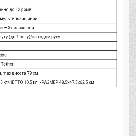
ння до 12 років
к мультипозиційний
ки — 3 положення
руху (до 1 року)/за ходом руху
кіра
 Tether
, max висота 79 см
3 кг/НЕТТО 10,5 кг /РАЗМЕР 48,5х47,5х62,5 см