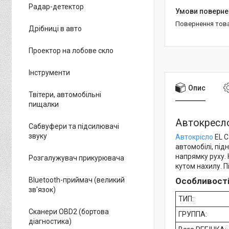
Радар-детектор
повернення тов
Дрібниці в авто
Проектор на лобове скло
Інструменти
Опис
Твітери, автомобільні
пищалки
Автокресло
Сабвуфери та підсилювачі
звуку
Автокрісло
EL C
автомобілі, під
напрямку руху. 
Розгалужувач прикурювача
кутом нахилу. П
Bluetooth-приймач (великий
Особливості 
зв'язок)
ТИП:
Сканери OBD2 (бортова
ГРУППА:
діагностика)