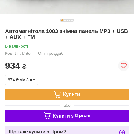
Автомагнітола 1083 знімна панель MP3 + USB
+ AUX + FM
В наявності
Код: t-n, f/hto
Опт і роздріб
934
₴
874 ₴
від 3 шт.
Купити
або
Купити з
Що таке купити з Пром?