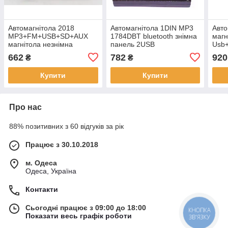
Автомагнітола 2018
Автомагнітола 1DIN MP3
Авто
MP3+FM+USB+SD+AUX
1784DBT bluetooth знімна
магн
магнітола незнімна
панель 2USB
Usb
панель
662
782
920
₴
₴
Купити
Купити
Про нас
88% позитивних з 60 відгуків за рік
Працює з 30.10.2018
м. Одеса
Одеса, Україна
Контакти
Сьогодні працює з 09:00 до 18:00
КНОПКА
Показати весь графік роботи
ЗВ'ЯЗКУ