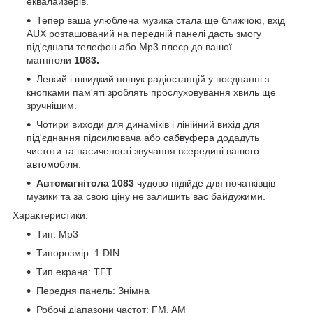
еквалайзерів.
Тепер ваша улюблена музика стала ще ближчою, вхід
AUX розташований на передній панелі дасть змогу
під'єднати телефон або Mp3 плеєр до вашої
магнітоли
1083.
Легкий і швидкий пошук радіостанцій у поєднанні з
кнопками пам'яті зроблять прослуховування хвиль ще
зручнішим.
Чотири виходи для динаміків і лінійний вихід для
під'єднання підсилювача або
сабвуфера
додадуть
чистоти та насиченості звучання всередині вашого
автомобіля
.
Автомагнітола 1083
чудово підійде для початківців
музики та за свою ціну не залишить вас байдужими.
Характеристики:
Тип: Mp3
Типорозмір: 1 DIN
Тип екрана: TFT
Передня панель: Знімна
Робочі діапазони частот: FM, AM