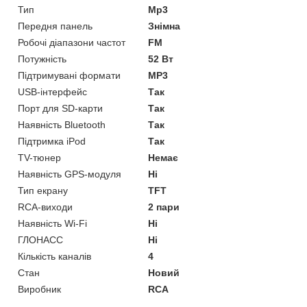
Тип
Mp3
Передня панель
Знімна
Робочі діапазони частот
FM
Потужність
52 Вт
Підтримувані формати
MP3
USB-інтерфейс
Так
Порт для SD-карти
Так
Наявність Bluetooth
Так
Підтримка iPod
Так
TV-тюнер
Немає
Наявність GPS-модуля
Ні
Тип екрану
TFT
RCA-виходи
2 пари
Наявність Wi-Fi
Ні
ГЛОНАСС
Ні
Кількість каналів
4
Стан
Новий
Виробник
RCA