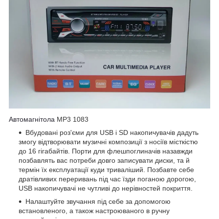
Автомагнітола
MP3 1083
Вбудовані роз'єми для USB і SD накопичувачів дадуть
змогу відтворювати музичні композиції з носіїв місткістю
до 16 гігабайтів. Порти для флешпоглиначів назавжди
позбавлять вас потреби довго записувати диски, та й
термін їх експлуатації куди триваліший. Позбавте себе
дратівливих переривань під час їзди поганою дорогою,
USB накопичувачі не чутливі до нерівностей покриття.
Налаштуйте звучання під себе за допомогою
встановленого, а також настроюваного в ручну