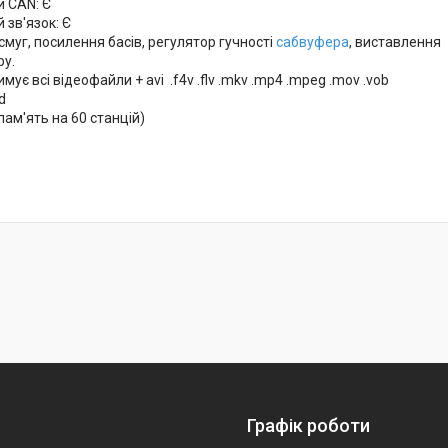
 CAN: Є
 зв'язок: Є
смуг, посилення басів, регулятор гучності
сабвуфера
, виставлення
ру.
мує всі відеофайли + avi .f4v .flv .mkv .mp4 .mpeg .mov .vob
d
ам'ять на 60 станцій)
Графік роботи