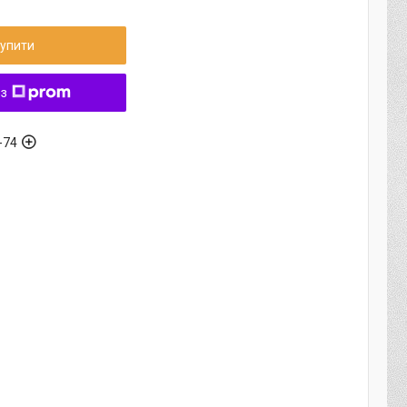
упити
 з
-74