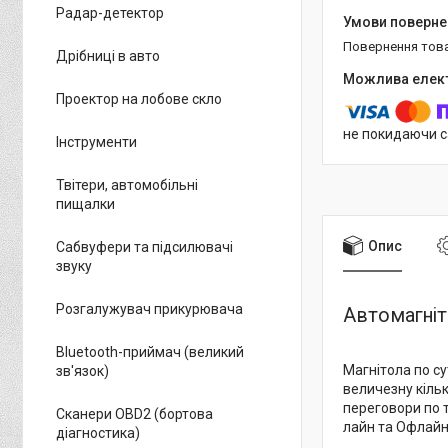
Радар-детектор
повернення тов
Дрібниці в авто
Проектор на лобове скло
не покидаючи с
Інструменти
Твітери, автомобільні
пищалки
Опис
Сабвуфери та підсилювачі
звуку
Розгалужувач прикурювача
Автомагніт
Bluetooth-приймач (великий
Магнітола по с
зв'язок)
величезну кільк
переговори по т
Сканери OBD2 (бортова
лайн та Офлайн
діагностика)