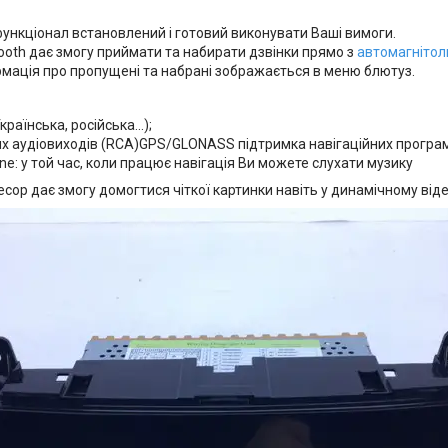
ункціонал встановлений і готовий виконувати Ваші вимоги.
ooth дає змогу приймати та набирати дзвінки прямо з
автомагнітол
ормація про пропущені та набрані зображається в меню блютуз.
раїнська, російська...);
их аудіовиходів (RCA)GPS/GLONASS підтримка навігаційних програм: I
ne: у той час, коли працює навігація Ви можете слухати музику
ор дає змогу домогтися чіткої картинки навіть у динамічному віде