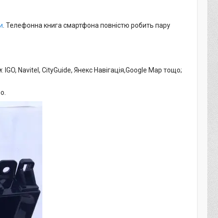
и
. Телефонна книга смартфона повністю робить пару
GO, Navitel, CityGuide, Янекс Навігація,Google Map тощо;
о.