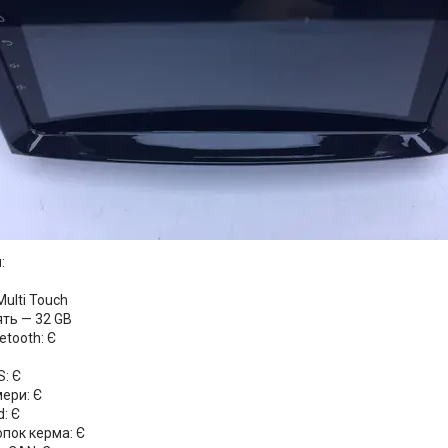
:
ulti Touch
ять — 32 GB
tooth: Є
: Є
ери: Є
d: Є
опок керма: Є