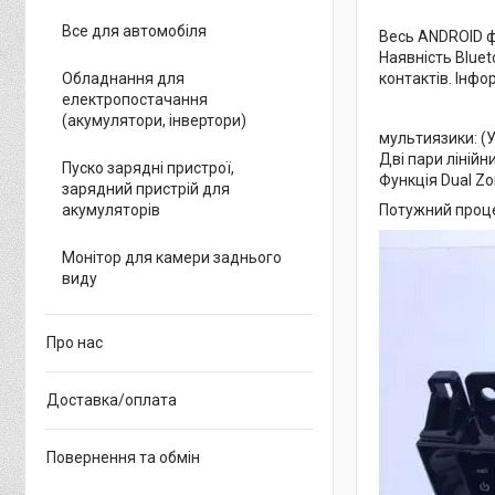
Все для автомобіля
Весь ANDROID ф
Наявність Bluet
контактів. Інф
Обладнання для
електропостачання
(акумулятори, інвертори)
мультиязики: (Ук
Дві пари лінійн
Пуско зарядні пристрої,
Функція Dual Zo
зарядний пристрій для
Потужний процес
акумуляторів
Монітор для камери заднього
виду
Про нас
Доставка/оплата
Повернення та обмін