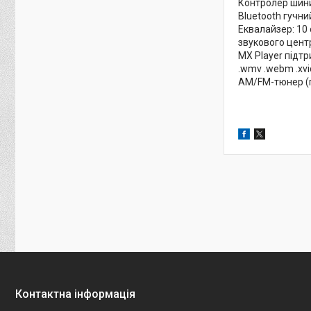
Контролер шини
Bluetooth гучний
Еквалайзер: 10 
звукового цент
MX Player підтри
.wmv .webm .xvi
AM/FM-тюнер (п