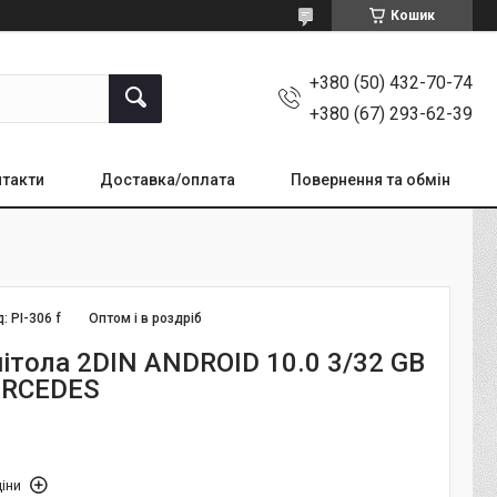
Кошик
+380 (50) 432-70-74
+380 (67) 293-62-39
такти
Доставка/оплата
Повернення та обмін
д:
PI-306 f
Оптом і в роздріб
ітола 2DIN ANDROID 10.0 3/32 GB
ERCEDES
іни