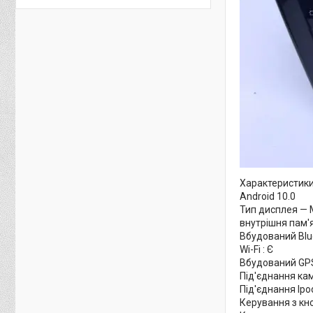
Характеристики
Android 10.0
Тип дисплея — M
внутрішня пам'
Вбудований Blue
Wi-Fi : Є
Вбудований GPS
Під'єднання кам
Під'єднання Ipo
Керування з кн