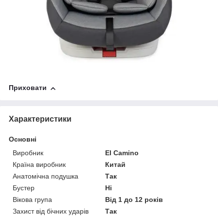
Приховати
Характеристики
Основні
Виробник
El Camino
Країна виробник
Китай
Анатомічна подушка
Так
Бустер
Ні
Вікова група
Від 1 до 12 років
Захист від бічних ударів
Так