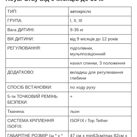
ТИП:
автокрісло
ГРУПА:
I, II, III
Вага ДИТИНІ:
9-36 кг
ВІК ДИТИНИ:
від 9 місяців до 12 років
РЕГУЛЮВАННЯ:
підголівник,
мультіпозіціонний
нахил спинки, 3 положення
ДОДАТКОВО:
вкладиш для регулювання
глибини
СПОСІБ ВСТАНОВКИ:
по ходу руху
5-ти ТОЧКОВИЙ РЕМІНЬ
+
БЕЗПЕКИ:
Тканина:
льон
СИСТЕМА КРІПЛЕННЯ
ISOFIX і Top Tether
ISOFIX:
ГАБАРІТНЕ РОЗМІР (ш * у *
47 см х min63см/max 82см х