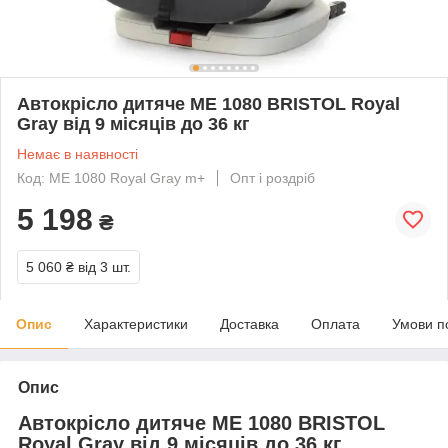
Автокрісло дитяче ME 1080 BRISTOL Royal
Gray від 9 місяців до 36 кг
Немає в наявності
Код: ME 1080 Royal Gray m+
Опт і роздріб
5 198
₴
5 060 ₴
від 3 шт.
Опис
Характеристики
Доставка
Оплата
Умови п
Опис
Автокрісло дитяче ME 1080 BRISTOL
Royal Gray від 9 місяців до 36 кг