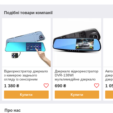
Подібні товари компанії
Відеореєстратор дзеркало
Дзеркало відеореєстратор
Авто
з камерою заднього
DVR-138WI
дзер
огляду із сенсорним
мультимедійне дзеркало
дзер
екраном touch AHD 5"
заднього огляду 1 камера
двом
1 380
690
1 0
₴
₴
антивідблискова
Купити
Купити
Про нас