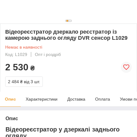
Відеореєстратор дзеркало реєстратор із
камерою заднього огляду DVR сенсор L1029
Немає в наявності
Код: L1029
Опт і роздріб
2 530
₴
2 484 ₴
від 3 шт.
Опис
Характеристики
Доставка
Оплата
Умови п
Опис
Відеореєстратор у дзеркалі заднього
огляду