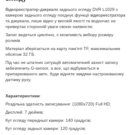
Відеореєстратор-дзеркало
заднього огляду DVR L1029 з
камерою заднього огляду поєднує функції
відеореєстратора
та дзеркала, пише відео у високій якості та водночас не
привертає сторонній уваги своєю наявністю.
Запис ведеться циклічно, є можливість вибору розміру
роликів.
Матеріал зберігається на карту пам'яті TF, максимальним
обсягом 32 ГБ.
Під час не штатних ситуацій автоматичний захист запису
забезпечить G-sensor, а все, що відбувається в
припаркованого авто, буде відняте завдяки настроюваному
датчику руху.
Характеристики
:
Роздільна здатність записування: (1080x720) Full HD;
Дисплей: 7 дюймів;
Кут огляду передньої камери: 140 градусів;
Кут огляду задньої камери: 120 градусів;