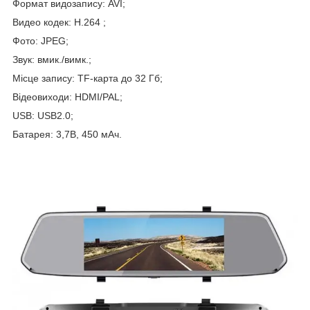
Формат видозапису: AVI;
Видео кодек: H.264 ;
Фото: JPEG;
Звук: вмик./вимк.;
Місце запису: TF-карта до 32 Гб;
Відеовиходи: HDMI/PAL;
USB: USB2.0;
Батарея: 3,7В, 450 мАч.