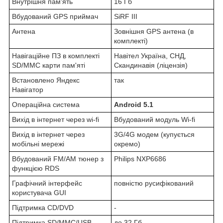
Внутрішня пам'ять
16 Гб
Вбудований GPS приймач
SiRF III
Антена
Зовнішня GPS антена (в
комплекті)
Навігаційне ПЗ в комплекті
Навітел Україна, СНД,
SD/MMC карти пам'яті
Скандинавія (ліцензія)
Встановлено Яндекс
так
Навігатор
Операційна система
Android 5.1
Вихід в інтернет через wi-fi
Вбудований модуль Wi-fi
Вихід в інтернет через
3G/4G модем (купується
мобільні мережі
окремо)
Вбудований FM/AM тюнер з
Philips NXP6686
функцією RDS
Графічний інтерфейс
повністю русифікований
користувача GUI
Підтримка CD/DVD
-
Підтримка SD/MMC/USB
до 32 Гб