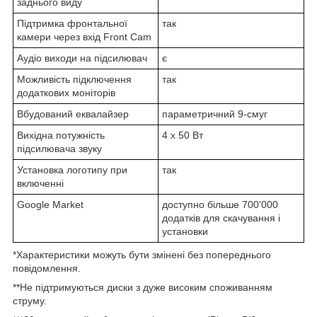
заднього виду
Підтримка фронтальної
так
камери через вхід Front Cam
Аудіо виходи на підсилювач
є
Можливість підключення
так
додаткових моніторів
Вбудований еквалайзер
параметричний 9-смуг
Вихідна потужність
4 х 50 Вт
підсилювача звуку
Установка логотипу при
так
включенні
Google Market
доступно більше 700'000
додатків для скачування і
установки
*Характеристики можуть бути змінені без попереднього
повідомлення.
**Не підтримуються диски з дуже високим споживанням
струму.