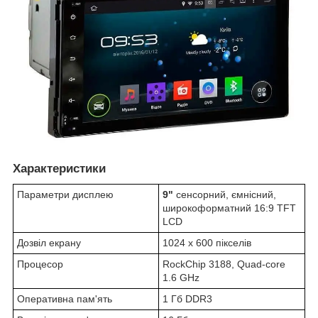
Характеристики
Параметри дисплею
9"
сенсорний, ємнісний,
широкоформатний 16:9 TFT
LCD
Дозвіл екрану
1024 х 600 пікселів
Процесор
RockChip 3188, Quad-core
1.6 GHz
Оперативна пам'ять
1 Гб DDR3