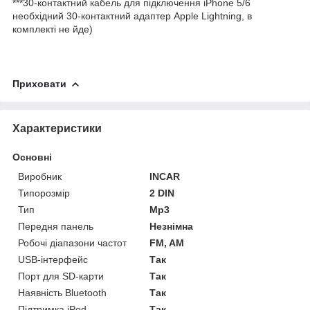
***30-контактний кабель для підключення iPhone 5/6
необхідний 30-контактний адаптер Apple Lightning, в
комплекті не йде)
Приховати
Характеристики
Основні
Виробник
INCAR
Типорозмір
2 DIN
Тип
Mp3
Передня панель
Незнімна
Робочі діапазони частот
FM, AM
USB-інтерфейс
Так
Порт для SD-карти
Так
Наявність Bluetooth
Так
Підтримка iPod
Так