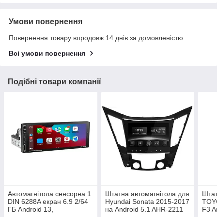
Умови повернення
Повернення товару впродовж 14 днів за домовленістю
Всі умови повернення
Подібні товари компанії
Автомагнітола сенсорна 1
Штатна автомагнітола для
Штат
DIN 6288A екран 6.9 2/64
Hyundai Sonata 2015-2017
TOYO
ГБ Android 13,
на Android 5.1 AHR-2211
F3 A
Універсальна штатна
головний пристрій для
екра