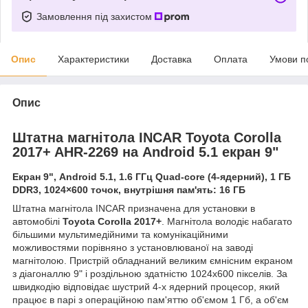
Замовлення під захистом
Опис
Характеристики
Доставка
Оплата
Умови п
Опис
Штатна магнітола INCAR Toyota Corolla
2017+ AHR-2269 на Android 5.1 екран 9"
Екран 9", Android 5.1, 1.6 ГГц Quad-core (4-ядерний), 1 ГБ
DDR3, 1024×600 точок, внутрішня пам'ять: 16 ГБ
Штатна магнітола INCAR призначена для установки в
автомобілі
Toyota Corolla 2017+
. Магнітола володіє набагато
більшими мультимедійними та комунікаційними
можливостями порівняно з установлюваної на заводі
магнітолою. Пристрій обладнаний великим ємнісним екраном
з діагоналлю 9" і роздільною здатністю 1024х600 пікселів. За
швидкодію відповідає шустрий 4-х ядерний процесор, який
працює в парі з операційною пам'яттю об'ємом 1 Гб, а об'єм