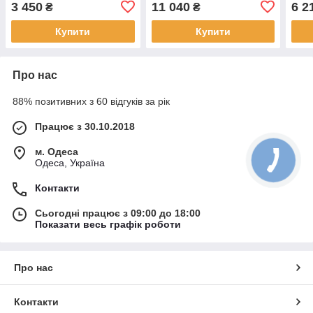
3 450
11 040
6 2
₴
₴
магнітола на андроїд
автомобіля
carp
Купити
Купити
Про нас
88% позитивних з 60 відгуків за рік
Працює з 30.10.2018
м. Одеса
Одеса, Україна
Контакти
Сьогодні працює з 09:00 до 18:00
Показати весь графік роботи
Про нас
Контакти