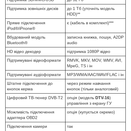
Підтримка зовнішніх дисків
до 1 Тб (уточніть модель
HDD)**
Пряме підключення
є (кабель в комплекті)***
iPod®/iPnone®
Вбудований модуль
записна книжка, пошук, A2DP
Bluetooth®
audio
HD відео декодер
підтримка 1080P відео
Підтримувані відеоформати
RMVK, MKV, MOV, WMV, AVI,
MpeG, TS і ін
Підтримувані аудіоформати
MP3/WMA/AAC/WAV/FLAC і ін
Штатне підключення до
через режим навчання
кнопок керма
кнопок (тільки аналоговий)
Цифровий ТВ-тюнер DVB-T2
опція (модель
DTV-16
)
управління з екрану ГУ
Можливість підключення
опція (купується окремо)
адаптера OBD2
Підключення камери
так