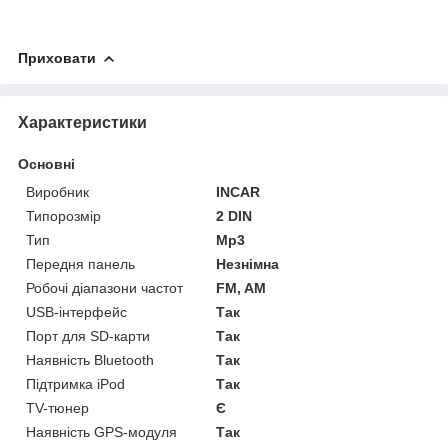
Приховати
Характеристики
Основні
Виробник
INCAR
Типорозмір
2 DIN
Тип
Mp3
Передня панель
Незнімна
Робочі діапазони частот
FM, AM
USB-інтерфейс
Так
Порт для SD-карти
Так
Наявність Bluetooth
Так
Підтримка iPod
Так
TV-тюнер
Є
Наявність GPS-модуля
Так