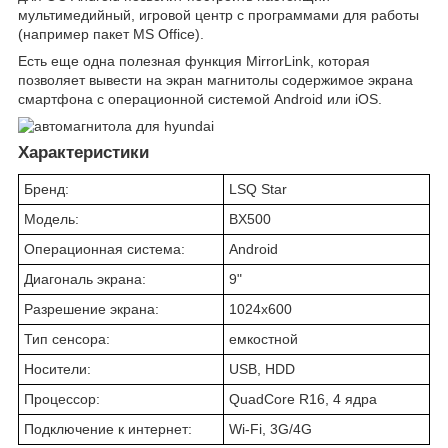
мультимедийный, игровой центр с программами для работы
(например пакет MS Office).
Есть еще одна полезная функция MirrorLink, которая
позволяет вывести на экран магнитолы содержимое экрана
смартфона с операционной системой Android или iOS.
Характеристики
Бренд:
LSQ Star
Модель:
BX500
Операционная система:
Android
Диагональ экрана:
9"
Разрешение экрана:
1024x600
Тип сенсора:
емкостной
Носители:
USB, HDD
Процессор:
QuadCore R16, 4 ядра
Подключение к интернет:
Wi-Fi, 3G/4G