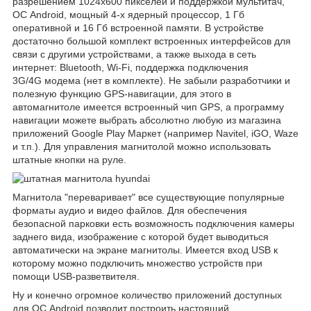
разрешением 1024x600 пикселей и поддержкой мультитач,
ОС Android, мощный 4-х ядерный процессор, 1 Гб
оперативной и 16 Гб встроенной памяти. В устройстве
достаточно большой комплект встроенных интерфейсов для
связи с другими устройствами, а также выхода в сеть
интернет: Bluetooth, Wi-Fi, поддержка подключения
3G/4G модема (нет в комплекте). Не забыли разработчики и
полезную функцию GPS-навигации, для этого в
автомагнитоле имеется встроенный чип GPS, а программу
навигации можете выбрать абсолютно любую из магазина
приложений Google Play Маркет (например Navitel, iGO, Waze
и т.п.). Для управления магнитолой можно использовать
штатные кнопки на руле.
Магнитола "переваривает" все существующие популярные
форматы аудио и видео файлов. Для обеспечения
безопасной парковки есть возможность подключения камеры
заднего вида, изображение с которой будет выводиться
автоматически на экране магнитолы. Имеется вход USB к
которому можно подключить множество устройств при
помощи USB-разветвителя.
Ну и конечно огромное количество приложений доступных
для ОС Android позволит построить настоящий