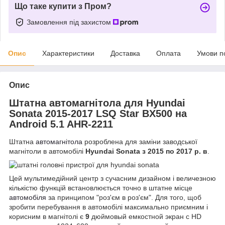
Що таке купити з Пром?
Замовлення під захистом
Опис
Характеристики
Доставка
Оплата
Умови п
Опис
Штатна автомагнітола для Hyundai
Sonata 2015-2017 LSQ Star BX500 на
Android 5.1 AHR-2211
Штатна
автомагнітола
розроблена для заміни заводської
магнітоли в автомобілі
Hyundai Sonata з 2015 по 2017 р. в
.
Цей мультимедійний центр з сучасним дизайном і величезною
кількістю функцій встановлюється точно в штатне місце
автомобіля
за принципом "роз'єм в роз'єм". Для того, щоб
зробити перебування в автомобілі максимально приємним і
корисним в магнітолі є
9
дюймовый емкостной экран с HD