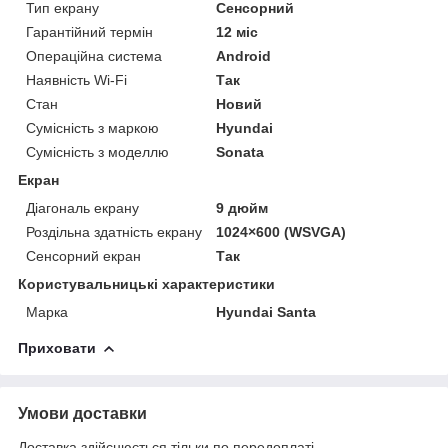
Тип екрану
Сенсорний
Гарантійний термін
12 міс
Операційна система
Android
Наявність Wi-Fi
Так
Стан
Новий
Сумісність з маркою
Hyundai
Сумісність з моделлю
Sonata
Екран
Діагональ екрану
9 дюйм
Роздільна здатність екрану
1024×600 (WSVGA)
Сенсорний екран
Так
Користувальницькі характеристики
Марка
Hyundai Santa
Приховати
Умови доставки
Доставка здійснюється тільки по передоплаті.