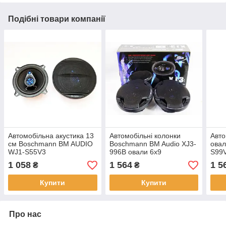
Подібні товари компанії
Автомобільна акустика 13
Автомобільні колонки
Авто
см Boschmann BM AUDIO
Boschmann BM Audio XJ3-
ова
WJ1-S55V3
996B овали 6x9
S99V
чотирисмугові 500W
6x9
1 058
1 564
1 5
₴
₴
Купити
Купити
Про нас