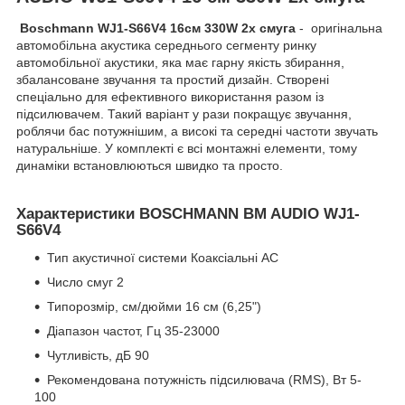
Boschmann
WJ1-S66V4 16см 330W 2х смуга
- оригінальна
автомобільна акустика середнього сегменту ринку
автомобільної акустики, яка має гарну якість збирання,
збалансоване звучання та простий дизайн. Створені
спеціально для ефективного використання разом із
підсилювачем. Такий варіант у рази покращує звучання,
роблячи бас потужнішим, а високі та середні частоти звучать
натуральніше. У комплекті є всі монтажні елементи, тому
динаміки встановлюються швидко та просто.
Характеристики BOSCHMANN BM AUDIO
WJ1-
S66V4
Тип акустичної системи Коаксіальні АС
Число смуг 2
Типорозмір, см/дюйми 16 см (6,25")
Діапазон частот, Гц 35-23000
Чутливість, дБ 90
Рекомендована потужність підсилювача (RMS), Вт 5-
100