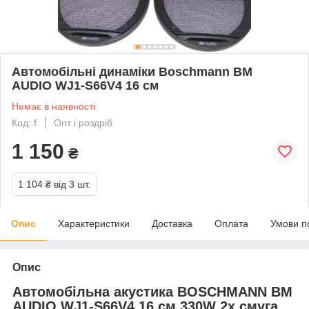
Автомобільні динаміки Boschmann BM
AUDIO WJ1-S66V4 16 см
Немає в наявності
Код: f
Опт і роздріб
1 150
₴
1 104 ₴
від 3 шт.
Опис
Характеристики
Доставка
Оплата
Умови п
Опис
Автомобільна акустика BOSCHMANN BM
AUDIO WJ1-S66V4 16 см 330W 2х смуга