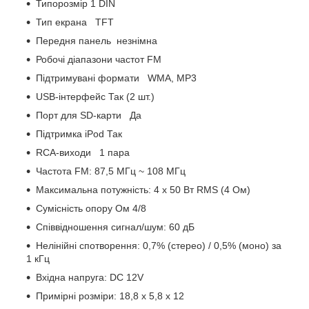
Типорозмір 1 DIN
Тип екрана TFT
Передня панель незнімна
Робочі діапазони частот FM
Підтримувані формати WMA, MP3
USB-інтерфейс Так (2 шт.)
Порт для SD-карти Да
Підтримка iPod Так
RCA-виходи 1 пара
Частота FM: 87,5 МГц ~ 108 МГц
Максимальна потужність: 4 х 50 Вт RMS (4 Ом)
Сумісність опору Ом 4/8
Співвідношення сигнал/шум: 60 дБ
Нелінійні спотворення: 0,7% (стерео) / 0,5% (моно) за
1 кГц
Вхідна напруга: DC 12V
Примірні розміри: 18,8 х 5,8 х 12