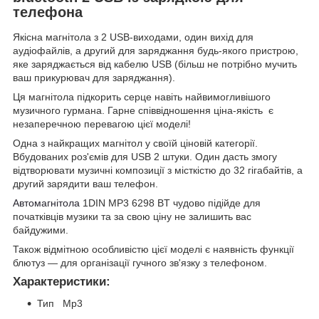
телефона
Якісна магнітола з 2 USB-виходами, один вихід для
аудіофайлів, а другий для заряджання будь-якого пристрою,
яке заряджається від кабелю USB (більш не потрібно мучить
ваш прикурювач для заряджання).
Ця магнітола підкорить серце навіть найвимогливішого
музичного гурмана. Гарне співвідношення ціна-якість є
незаперечною перевагою цієї моделі!
Одна з найкращих магнітол у своїй ціновій категорії.
Вбудованих роз'ємів для USB 2 штуки. Один дасть змогу
відтворювати музичні композиції з місткістю до 32 гігабайтів, а
другий зарядити ваш телефон.
Автомагнітола
1DIN MP3 6298 BT чудово підійде для
початківців музики та за свою ціну не залишить вас
байдужими.
Також відмітною особливістю цієї моделі є наявність функції
блютуз — для організації гучного зв'язку з телефоном.
Характеристики:
Тип Mp3