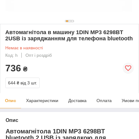
Автомагнітола в машину 1DIN MP3 6298BT
2USB із заряджанням для телефона bluetooth
Немає в наявності
Код: h
Опт і роздріб
736
₴
644 ₴
від 3 шт.
Опис
Характеристики
Доставка
Оплата
Умови п
Опис
Автомагнітола 1DIN MP3 6298BT
bluetooth 2 USB із зарядкою для