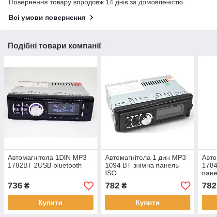
Повернення товару впродовж 14 днів за домовленістю
Всі умови повернення
Подібні товари компанії
Автомагнітола 1DIN MP3
Автомагнітола 1 дин MP3
Авто
1782BT 2USB bluetooth
1094 BT знімна панель
1784
ISO
пан
736
782
782
₴
₴
Купити
Купити