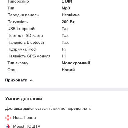
Типорозмір
1 DIN
Тип
Mp3
Передня панель
Незнімна
Потужність
200 Вт
USB-інтерфейс
Так
Порт для SD-карти
Так
Наявність Bluetooth
Так
Підтримка iPod
Ні
Наявність GPS-модуля
Ні
Тип екрану
Монохромний
Стан
Новий
Приховати
Умови доставки
Доставка здійснюється тільки по передоплаті.
Нова Пошта
Meest ПОШТА