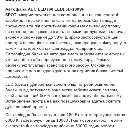
Автофара ABC LED (60 LED) 5D-180W-
SPOT
використовується для встановлення на транспортні
засоби для позначення їх світлом на дорозі. Світлодіодні
прожектори та лід протитуманні фари мають велику площу
освітлення, порівнюючи з аналоговими продуктами, водночас
економія споживання до 50%. Широко застосовується цей
пристрій на спеціалізованій техніці, яка працює в нічну пору, а
також на катері, човнах, снігоходах, квадроциклах.
Світлодіодна балка на авто дає змогу забезпечити комфортні
умови роботи або пересування в темну пору, збільшує
безпеку експлуатації транспортного засобу. Основним
правилом є повна відповідність характеристик балки системі
автомобіля
.
LED-балка підбирається залежно від потреби освітлення.
Залежно від потужності вона може забезпечувати світлом,
який аналогічний ближнього, комбінованому або дальньому.
Встановлена люстра на дах позашляховика здатна освітити
дуже великий простір.
Світлодіодна балка потужністю 180 Вт із температурою світла
6000 К, забезпечує понад 18000 Л світлового потоку. Термін
експлуатації світлодіодів приблизно 30000 годин роботи.