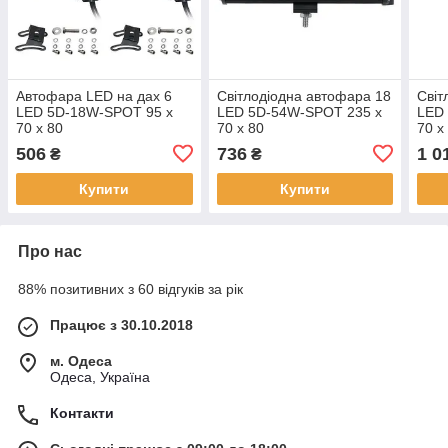
Автофара LED на дах 6
Світлодіодна автофара 18
Світ
LED 5D-18W-SPOT 95 х
LED 5D-54W-SPOT 235 х
LED
70 х 80
70 х 80
70 х
506
736
1 0
₴
₴
Купити
Купити
Про нас
88% позитивних з 60 відгуків за рік
Працює з 30.10.2018
м. Одеса
Одеса, Україна
Контакти