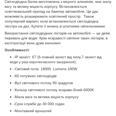
Світлодіодна балка виготовлена з міцного алюмінію, має малу
вагу та велику міцність корпусу. Встановлюється
освітлювальний прилад на бампер автомобіля. Це дає
можливість розширювати освітлений простір. Також
популярний варіант, коли встановлюється світлодіодна
люстра на дах. Купити її можна зі штатними світильниками.
Використання світлодіодних ліхтарів на автомобілі — це деякі
переваги для водія. Крім яскравості світіння таких ліхтарів, в
експлуатації вони дуже економні.
Особливості:
-IP захист: 67 (6-повний захист від пилу,7-захист від
води у разі короткочасного занурення);
-Світовий потік: 18000 Lumens-180W
-60 потужних світлодіодів
-Вул світлового потоку 90 градусов
-Кольор світлового потоку яскраво-білий 6000К
-Мала вага та велика міцність корпусу
-Срок служби до 30 000 годин
-Монтажний кронштей