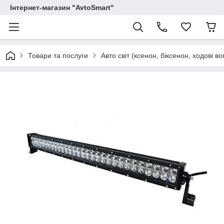
Інтернет-магазин "AvtoSmart"
Товари та послуги
Авто світ (ксенон, біксенон, ходові вог