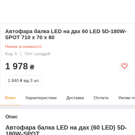
Автофара балка LED на дах 60 LED 5D-180W-
SPOT 710 х 70 х 80
Немає в наявності
Код: h
Опт і роздріб
1 978
₴
1 840 ₴
від 3 шт.
Опис
Характеристики
Доставка
Оплата
Умови п
Опис
Автофара балка LED на дах (60 LED) 5D-
180W-SPOT