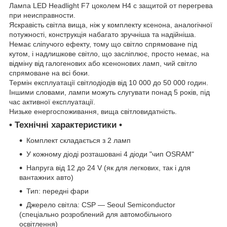
Лампа LED Headlight F7 цоколем H4 с защитой от перегрева
при неисправности.
Яскравість світла вища, ніж у комплекту ксенона, аналогічної
потужності, конструкція набагато зручніша та надійніша.
Немає сліпучого ефекту, тому що світло спрямоване під
кутом, і надлишкове світло, що засліплює, просто немає, на
відміну від галогенових або ксенонових ламп, чий світло
спрямоване на всі боки.
Термін експлуатації світлодіодів від 10 000 до 50 000 годин.
Іншими словами, лампи можуть слугувати понад 5 років, під
час активної експлуатації.
Низьке енергоспоживання, вища світловидатність.
• Технічні характеристики •
Комплект складається з 2 ламп
У кожному діоді розташовані 4 діоди "чип OSRAM"
Напруга від 12 до 24 V (як для легкових, так і для
вантажних авто)
Тип: передні фари
Джерело світла: CSP — Seoul Semiconductor
(спеціально розроблений для автомобільного
освітлення)