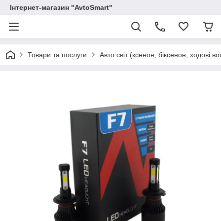
Інтернет-магазин "AvtoSmart"
Товари та послуги
Авто світ (ксенон, біксенон, ходові вог