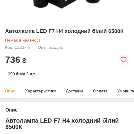
Автолампа LED F7 H4 холодний білий 6500К
Немає в наявності
Код: 13237 h
Опт і роздріб
736
₴
690 ₴
від 3 шт.
Опис
Характеристики
Доставка
Оплата
Умови п
Опис
Автолампа LED F7 H4 холодний білий
6500К