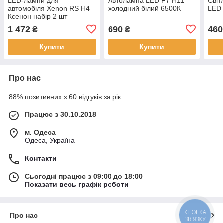
LED-лампи для
Автолампа LED F7 H11
Світ
автомобіля Xenon RS H4
холодний білий 6500К
LED
Ксенон набір 2 шт
автосвітло
1 472
690
460
₴
₴
Купити
Купити
Про нас
88% позитивних з 60 відгуків за рік
Працює з 30.10.2018
м. Одеса
Одеса, Україна
Контакти
Сьогодні працює з 09:00 до 18:00
Показати весь графік роботи
КНОПКА
Про нас
ЗВ'ЯЗКУ